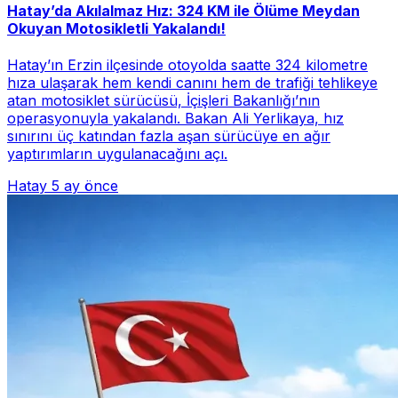
Hatay’da Akılalmaz Hız: 324 KM ile Ölüme Meydan
Okuyan Motosikletli Yakalandı!
Hatay’ın Erzin ilçesinde otoyolda saatte 324 kilometre
hıza ulaşarak hem kendi canını hem de trafiği tehlikeye
atan motosiklet sürücüsü, İçişleri Bakanlığı’nın
operasyonuyla yakalandı. Bakan Ali Yerlikaya, hız
sınırını üç katından fazla aşan sürücüye en ağır
yaptırımların uygulanacağını açı.
Hatay
5 ay önce