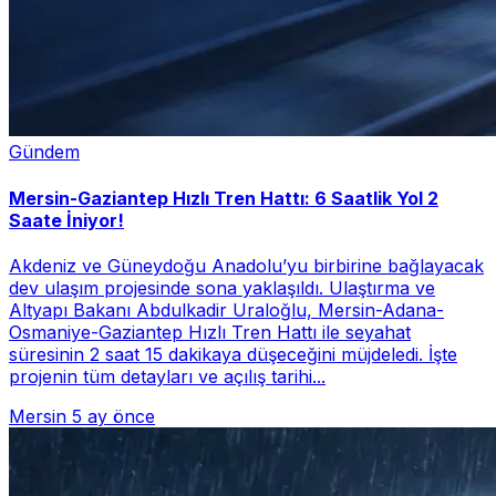
Gündem
Mersin-Gaziantep Hızlı Tren Hattı: 6 Saatlik Yol 2
Saate İniyor!
Akdeniz ve Güneydoğu Anadolu’yu birbirine bağlayacak
dev ulaşım projesinde sona yaklaşıldı. Ulaştırma ve
Altyapı Bakanı Abdulkadir Uraloğlu, Mersin-Adana-
Osmaniye-Gaziantep Hızlı Tren Hattı ile seyahat
süresinin 2 saat 15 dakikaya düşeceğini müjdeledi. İşte
projenin tüm detayları ve açılış tarihi...
Mersin
5 ay önce