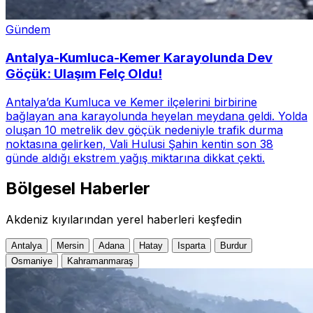
Gündem
Antalya-Kumluca-Kemer Karayolunda Dev
Göçük: Ulaşım Felç Oldu!
Antalya’da Kumluca ve Kemer ilçelerini birbirine
bağlayan ana karayolunda heyelan meydana geldi. Yolda
oluşan 10 metrelik dev göçük nedeniyle trafik durma
noktasına gelirken, Vali Hulusi Şahin kentin son 38
günde aldığı ekstrem yağış miktarına dikkat çekti.
Bölgesel Haberler
Akdeniz kıyılarından yerel haberleri keşfedin
Antalya
Mersin
Adana
Hatay
Isparta
Burdur
Osmaniye
Kahramanmaraş