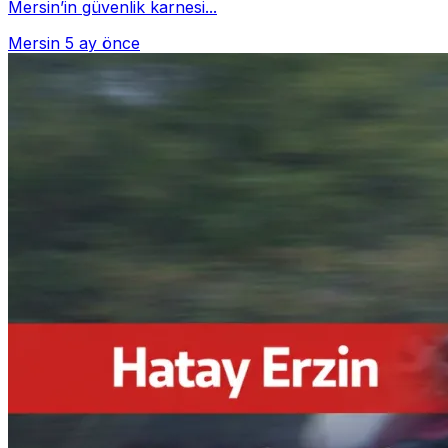
Mersin’in güvenlik karnesi...
Mersin
5 ay önce