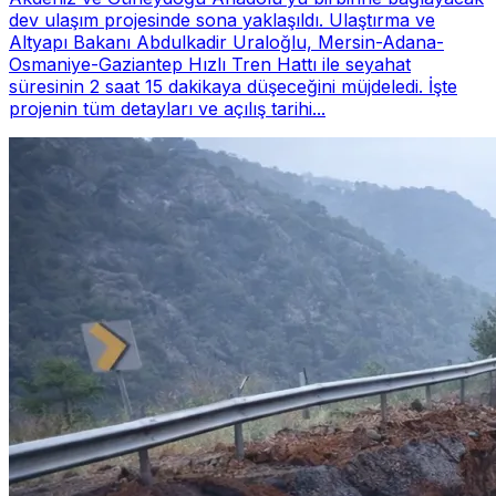
dev ulaşım projesinde sona yaklaşıldı. Ulaştırma ve
Altyapı Bakanı Abdulkadir Uraloğlu, Mersin-Adana-
Osmaniye-Gaziantep Hızlı Tren Hattı ile seyahat
süresinin 2 saat 15 dakikaya düşeceğini müjdeledi. İşte
projenin tüm detayları ve açılış tarihi...