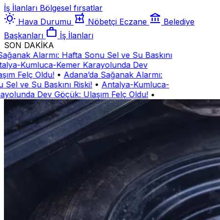
İş İlanları
Bölgesel fırsatlar
wb_sunny
local_pharmacy
account_balance
Hava Durumu
Nöbetçi Eczane
Belediye
work
Başkanları
İş İlanları
SON DAKİKA
ğanak Alarmı: Hafta Sonu Sel ve Su Baskını
lya-Kumluca-Kemer Karayolunda Dev
ım Felç Oldu!
•
Adana’da Sağanak Alarmı:
el ve Su Baskını Riski!
•
Antalya-Kumluca-
olunda Dev Göçük: Ulaşım Felç Oldu!
•