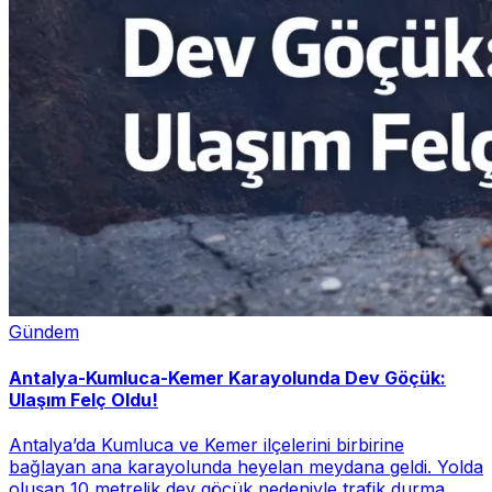
Gündem
Antalya-Kumluca-Kemer Karayolunda Dev Göçük:
Ulaşım Felç Oldu!
Antalya’da Kumluca ve Kemer ilçelerini birbirine
bağlayan ana karayolunda heyelan meydana geldi. Yolda
oluşan 10 metrelik dev göçük nedeniyle trafik durma