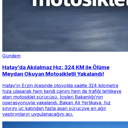
Gündem
Hatay’da Akılalmaz Hız: 324 KM ile Ölüme
Meydan Okuyan Motosikletli Yakalandı!
Hatay’ın Erzin ilçesinde otoyolda saatte 324 kilometre
hıza ulaşarak hem kendi canını hem de trafiği tehlikeye
atan motosiklet sürücüsü, İçişleri Bakanlığı’nın
operasyonuyla yakalandı. Bakan Ali Yerlikaya, hız
sınırını üç katından fazla aşan sürücüye en ağır
yaptırımların uygulanacağını açı.