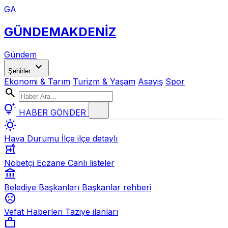
GA
GÜNDEM
AKDENİZ
Gündem
expand_more
Şehirler
Ekonomi & Tarım
Turizm & Yaşam
Asayiş
Spor
search
tips_and_updates
HABER GÖNDER
wb_sunny
Hava Durumu
İlçe ilçe detaylı
local_pharmacy
Nöbetçi Eczane
Canlı listeler
account_balance
Belediye Başkanları
Başkanlar rehberi
sentiment_dissatisfied
Vefat Haberleri
Taziye ilanları
work