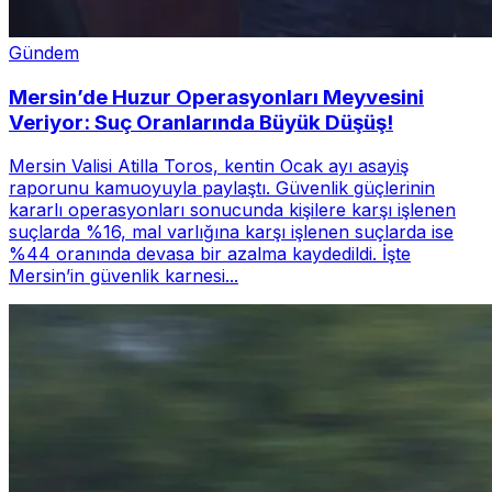
Gündem
Mersin’de Huzur Operasyonları Meyvesini
Veriyor: Suç Oranlarında Büyük Düşüş!
Mersin Valisi Atilla Toros, kentin Ocak ayı asayiş
raporunu kamuoyuyla paylaştı. Güvenlik güçlerinin
kararlı operasyonları sonucunda kişilere karşı işlenen
suçlarda %16, mal varlığına karşı işlenen suçlarda ise
%44 oranında devasa bir azalma kaydedildi. İşte
Mersin’in güvenlik karnesi...