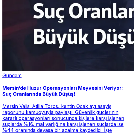
Gündem
Mersin’de Huzur Operasyonları Meyvesini Veriyor:
Suç Oranlarında Büyük Düşüş!
Mersin Valisi Atilla Toros, kentin Ocak ayı asayiş
raporunu kamuoyuyla paylaştı. Güvenlik güçlerinin
kararlı operasyonları sonucunda kişilere karşı işlenen
suçlarda %16, mal varlığına karşı işlenen suçlarda ise
%44 oranında devasa bir azalma kaydedildi. İşte