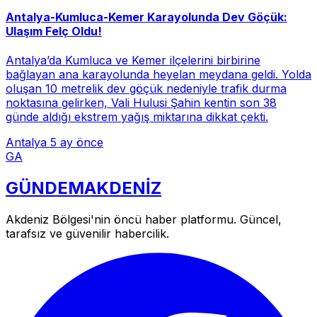
Antalya-Kumluca-Kemer Karayolunda Dev Göçük:
Ulaşım Felç Oldu!
Antalya’da Kumluca ve Kemer ilçelerini birbirine
bağlayan ana karayolunda heyelan meydana geldi. Yolda
oluşan 10 metrelik dev göçük nedeniyle trafik durma
noktasına gelirken, Vali Hulusi Şahin kentin son 38
günde aldığı ekstrem yağış miktarına dikkat çekti.
Antalya
5 ay önce
GA
GÜNDEM
AKDENİZ
Akdeniz Bölgesi'nin öncü haber platformu. Güncel,
tarafsız ve güvenilir habercilik.