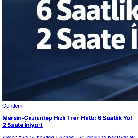
Gündem
Mersin-Gaziantep Hızlı Tren Hattı: 6 Saatlik Yol
2 Saate İniyor!
Akdeniz ve Güneydoğu Anadolu’yu birbirine bağlayacak