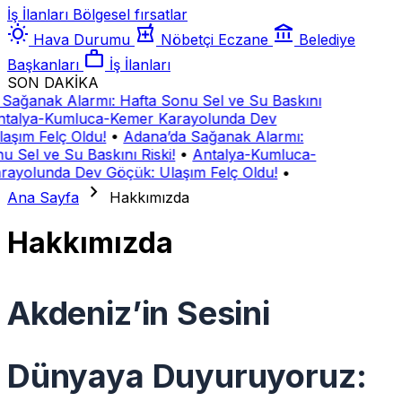
İş İlanları
Bölgesel fırsatlar
wb_sunny
local_pharmacy
account_balance
Hava Durumu
Nöbetçi Eczane
Belediye
work
Başkanları
İş İlanları
SON DAKİKA
Sağanak Alarmı: Hafta Sonu Sel ve Su Baskını
talya-Kumluca-Kemer Karayolunda Dev
aşım Felç Oldu!
•
Adana’da Sağanak Alarmı:
u Sel ve Su Baskını Riski!
•
Antalya-Kumluca-
rayolunda Dev Göçük: Ulaşım Felç Oldu!
•
chevron_right
Ana Sayfa
Hakkımızda
Hakkımızda
Akdeniz’in Sesini
Dünyaya Duyuruyoruz: