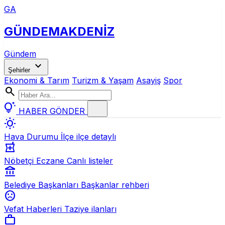
GA
GÜNDEM
AKDENİZ
Gündem
expand_more
Şehirler
Ekonomi & Tarım
Turizm & Yaşam
Asayiş
Spor
search
tips_and_updates
HABER GÖNDER
wb_sunny
Hava Durumu
İlçe ilçe detaylı
local_pharmacy
Nöbetçi Eczane
Canlı listeler
account_balance
Belediye Başkanları
Başkanlar rehberi
sentiment_dissatisfied
Vefat Haberleri
Taziye ilanları
work