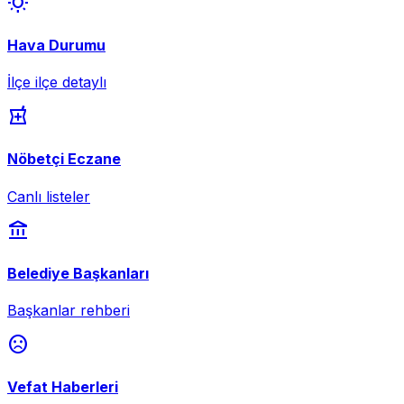
wb_sunny
Hava Durumu
İlçe ilçe detaylı
local_pharmacy
Nöbetçi Eczane
Canlı listeler
account_balance
Belediye Başkanları
Başkanlar rehberi
sentiment_dissatisfied
Vefat Haberleri