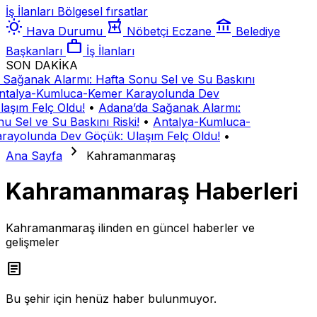
İş İlanları
Bölgesel fırsatlar
wb_sunny
local_pharmacy
account_balance
Hava Durumu
Nöbetçi Eczane
Belediye
work
Başkanları
İş İlanları
SON DAKİKA
 Sağanak Alarmı: Hafta Sonu Sel ve Su Baskını
ntalya-Kumluca-Kemer Karayolunda Dev
aşım Felç Oldu!
•
Adana’da Sağanak Alarmı:
u Sel ve Su Baskını Riski!
•
Antalya-Kumluca-
rayolunda Dev Göçük: Ulaşım Felç Oldu!
•
chevron_right
Ana Sayfa
Kahramanmaraş
Kahramanmaraş Haberleri
Kahramanmaraş ilinden en güncel haberler ve
gelişmeler
article
Bu şehir için henüz haber bulunmuyor.