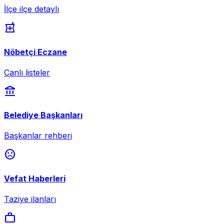
İlçe ilçe detaylı
local_pharmacy
Nöbetçi Eczane
Canlı listeler
account_balance
Belediye Başkanları
Başkanlar rehberi
sentiment_dissatisfied
Vefat Haberleri
Taziye ilanları
work