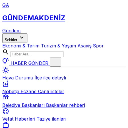
GA
GÜNDEM
AKDENİZ
Gündem
expand_more
Şehirler
Ekonomi & Tarım
Turizm & Yaşam
Asayiş
Spor
search
tips_and_updates
HABER GÖNDER
wb_sunny
Hava Durumu
İlçe ilçe detaylı
local_pharmacy
Nöbetçi Eczane
Canlı listeler
account_balance
Belediye Başkanları
Başkanlar rehberi
sentiment_dissatisfied
Vefat Haberleri
Taziye ilanları
work