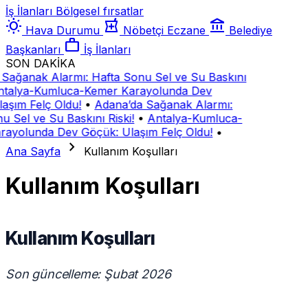
İş İlanları
Bölgesel fırsatlar
wb_sunny
local_pharmacy
account_balance
Hava Durumu
Nöbetçi Eczane
Belediye
work
Başkanları
İş İlanları
SON DAKİKA
Sağanak Alarmı: Hafta Sonu Sel ve Su Baskını
talya-Kumluca-Kemer Karayolunda Dev
aşım Felç Oldu!
•
Adana’da Sağanak Alarmı:
u Sel ve Su Baskını Riski!
•
Antalya-Kumluca-
rayolunda Dev Göçük: Ulaşım Felç Oldu!
•
chevron_right
Ana Sayfa
Kullanım Koşulları
Kullanım Koşulları
Kullanım Koşulları
Son güncelleme: Şubat 2026