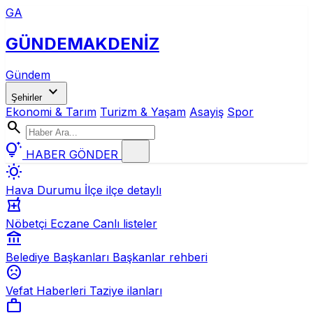
GA
GÜNDEM
AKDENİZ
Gündem
expand_more
Şehirler
Ekonomi & Tarım
Turizm & Yaşam
Asayiş
Spor
search
tips_and_updates
HABER GÖNDER
wb_sunny
Hava Durumu
İlçe ilçe detaylı
local_pharmacy
Nöbetçi Eczane
Canlı listeler
account_balance
Belediye Başkanları
Başkanlar rehberi
sentiment_dissatisfied
Vefat Haberleri
Taziye ilanları
work