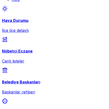
wb_sunny
Hava Durumu
İlçe ilçe detaylı
local_pharmacy
Nöbetçi Eczane
Canlı listeler
account_balance
Belediye Başkanları
Başkanlar rehberi
sentiment_dissatisfied