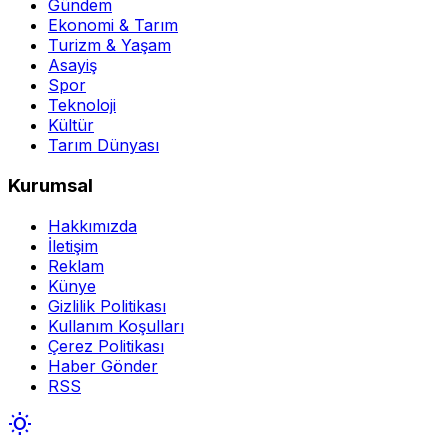
Gündem
Ekonomi & Tarım
Turizm & Yaşam
Asayiş
Spor
Teknoloji
Kültür
Tarım Dünyası
Kurumsal
Hakkımızda
İletişim
Reklam
Künye
Gizlilik Politikası
Kullanım Koşulları
Çerez Politikası
Haber Gönder
RSS
wb_sunny