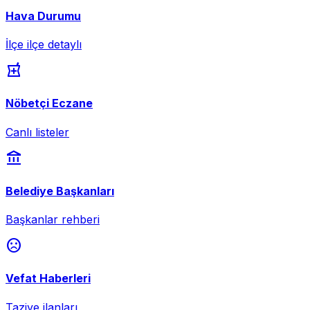
Hava Durumu
İlçe ilçe detaylı
local_pharmacy
Nöbetçi Eczane
Canlı listeler
account_balance
Belediye Başkanları
Başkanlar rehberi
sentiment_dissatisfied
Vefat Haberleri
Taziye ilanları