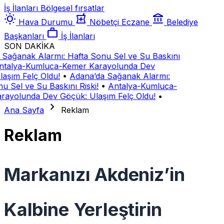
İş İlanları
Bölgesel fırsatlar
wb_sunny
local_pharmacy
account_balance
Hava Durumu
Nöbetçi Eczane
Belediye
work
Başkanları
İş İlanları
SON DAKİKA
 Sağanak Alarmı: Hafta Sonu Sel ve Su Baskını
ntalya-Kumluca-Kemer Karayolunda Dev
aşım Felç Oldu!
•
Adana’da Sağanak Alarmı:
u Sel ve Su Baskını Riski!
•
Antalya-Kumluca-
rayolunda Dev Göçük: Ulaşım Felç Oldu!
•
chevron_right
Ana Sayfa
Reklam
Reklam
Markanızı Akdeniz’in
Kalbine Yerleştirin