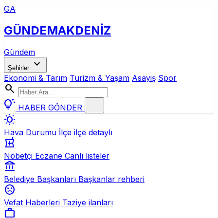
GA
GÜNDEM
AKDENİZ
Gündem
expand_more
Şehirler
Ekonomi & Tarım
Turizm & Yaşam
Asayiş
Spor
search
tips_and_updates
HABER GÖNDER
wb_sunny
Hava Durumu
İlçe ilçe detaylı
local_pharmacy
Nöbetçi Eczane
Canlı listeler
account_balance
Belediye Başkanları
Başkanlar rehberi
sentiment_dissatisfied
Vefat Haberleri
Taziye ilanları
work