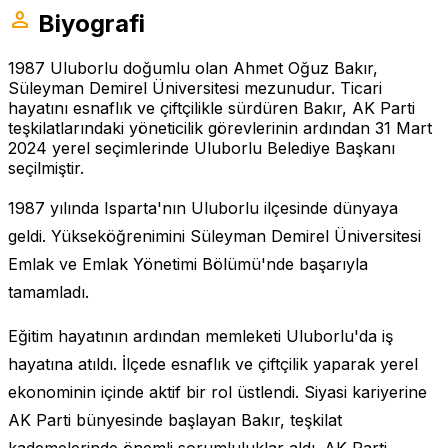
person
Biyografi
1987 Uluborlu doğumlu olan Ahmet Oğuz Bakır,
Süleyman Demirel Üniversitesi mezunudur. Ticari
hayatını esnaflık ve çiftçilikle sürdüren Bakır, AK Parti
teşkilatlarındaki yöneticilik görevlerinin ardından 31 Mart
2024 yerel seçimlerinde Uluborlu Belediye Başkanı
seçilmiştir.
1987 yılında Isparta'nın Uluborlu ilçesinde dünyaya
geldi. Yükseköğrenimini Süleyman Demirel Üniversitesi
Emlak ve Emlak Yönetimi Bölümü'nde başarıyla
tamamladı.
Eğitim hayatının ardından memleketi Uluborlu'da iş
hayatına atıldı. İlçede esnaflık ve çiftçilik yaparak yerel
ekonominin içinde aktif bir rol üstlendi. Siyasi kariyerine
AK Parti bünyesinde başlayan Bakır, teşkilat
kademelerinde önemli sorumluluklar aldı. AK Parti