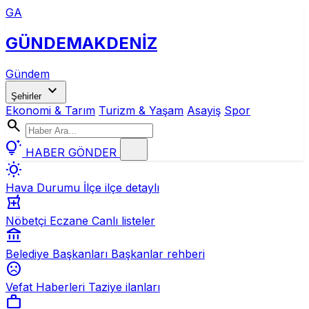
GA
GÜNDEM
AKDENİZ
Gündem
expand_more
Şehirler
Ekonomi & Tarım
Turizm & Yaşam
Asayiş
Spor
search
tips_and_updates
HABER GÖNDER
wb_sunny
Hava Durumu
İlçe ilçe detaylı
local_pharmacy
Nöbetçi Eczane
Canlı listeler
account_balance
Belediye Başkanları
Başkanlar rehberi
sentiment_dissatisfied
Vefat Haberleri
Taziye ilanları
work