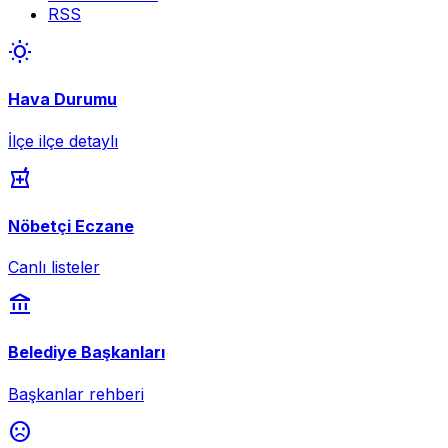
RSS
wb_sunny
Hava Durumu
İlçe ilçe detaylı
local_pharmacy
Nöbetçi Eczane
Canlı listeler
account_balance
Belediye Başkanları
Başkanlar rehberi
sentiment_dissatisfied