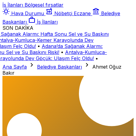
İş İlanları
Bölgesel fırsatlar
wb_sunny
local_pharmacy
account_balance
Hava Durumu
Nöbetçi Eczane
Belediye
work
Başkanları
İş İlanları
SON DAKİKA
Sağanak Alarmı: Hafta Sonu Sel ve Su Baskını
talya-Kumluca-Kemer Karayolunda Dev
aşım Felç Oldu!
•
Adana’da Sağanak Alarmı:
u Sel ve Su Baskını Riski!
•
Antalya-Kumluca-
ayolunda Dev Göçük: Ulaşım Felç Oldu!
•
chevron_right
chevron_right
Ana Sayfa
Belediye Başkanları
Ahmet Oğuz
Bakır