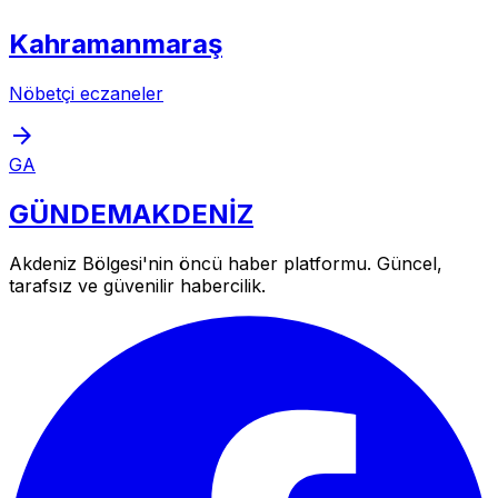
Kahramanmaraş
Nöbetçi eczaneler
arrow_forward
GA
GÜNDEM
AKDENİZ
Akdeniz Bölgesi'nin öncü haber platformu. Güncel,
tarafsız ve güvenilir habercilik.