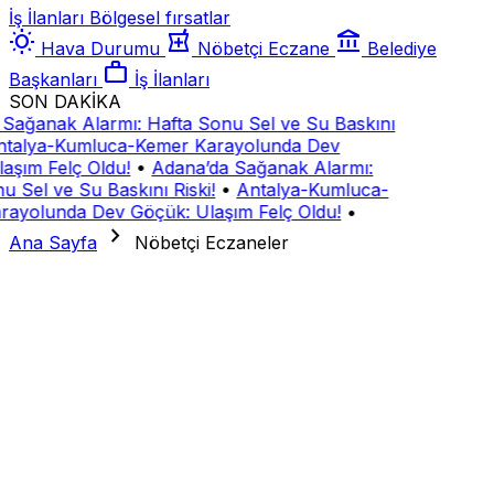
İş İlanları
Bölgesel fırsatlar
wb_sunny
local_pharmacy
account_balance
Hava Durumu
Nöbetçi Eczane
Belediye
work
Başkanları
İş İlanları
SON DAKİKA
Sağanak Alarmı: Hafta Sonu Sel ve Su Baskını
talya-Kumluca-Kemer Karayolunda Dev
aşım Felç Oldu!
•
Adana’da Sağanak Alarmı:
u Sel ve Su Baskını Riski!
•
Antalya-Kumluca-
rayolunda Dev Göçük: Ulaşım Felç Oldu!
•
chevron_right
Ana Sayfa
Nöbetçi Eczaneler