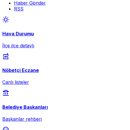
Haber Gönder
RSS
wb_sunny
Hava Durumu
İlçe ilçe detaylı
local_pharmacy
Nöbetçi Eczane
Canlı listeler
account_balance
Belediye Başkanları
Başkanlar rehberi
sentiment_dissatisfied