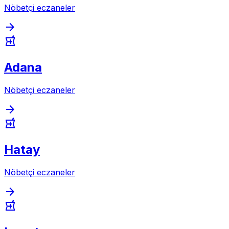
Nöbetçi eczaneler
arrow_forward
local_pharmacy
Adana
Nöbetçi eczaneler
arrow_forward
local_pharmacy
Hatay
Nöbetçi eczaneler
arrow_forward
local_pharmacy