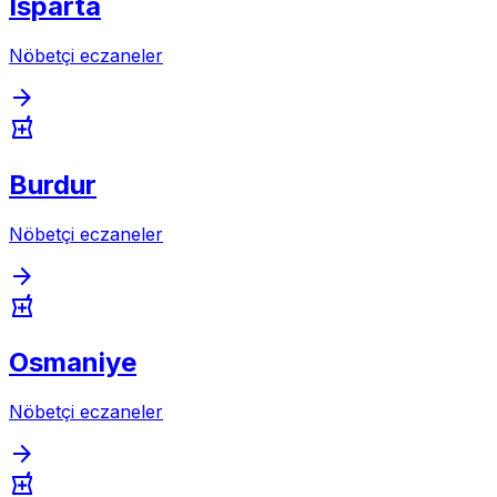
Isparta
Nöbetçi eczaneler
arrow_forward
local_pharmacy
Burdur
Nöbetçi eczaneler
arrow_forward
local_pharmacy
Osmaniye
Nöbetçi eczaneler
arrow_forward
local_pharmacy