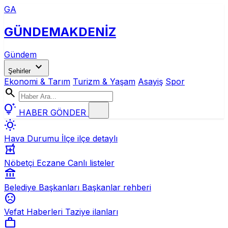
GA
GÜNDEM
AKDENİZ
Gündem
expand_more
Şehirler
Ekonomi & Tarım
Turizm & Yaşam
Asayiş
Spor
search
tips_and_updates
HABER GÖNDER
wb_sunny
Hava Durumu
İlçe ilçe detaylı
local_pharmacy
Nöbetçi Eczane
Canlı listeler
account_balance
Belediye Başkanları
Başkanlar rehberi
sentiment_dissatisfied
Vefat Haberleri
Taziye ilanları
work