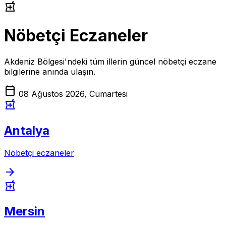
local_pharmacy
Nöbetçi Eczaneler
Akdeniz Bölgesi'ndeki tüm illerin güncel nöbetçi eczane
bilgilerine anında ulaşın.
calendar_today
08 Ağustos 2026, Cumartesi
local_pharmacy
Antalya
Nöbetçi eczaneler
arrow_forward
local_pharmacy
Mersin