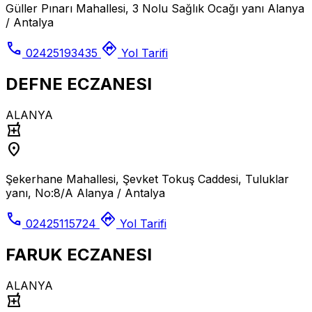
Güller Pınarı Mahallesi, 3 Nolu Sağlık Ocağı yanı Alanya
/ Antalya
call
directions
02425193435
Yol Tarifi
DEFNE ECZANESI
ALANYA
local_pharmacy
location_on
Şekerhane Mahallesi, Şevket Tokuş Caddesi, Tuluklar
yanı, No:8/A Alanya / Antalya
call
directions
02425115724
Yol Tarifi
FARUK ECZANESI
ALANYA
local_pharmacy