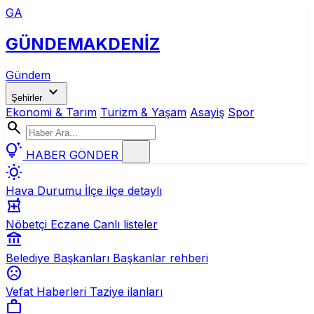
GA
GÜNDEM
AKDENİZ
Gündem
expand_more
Şehirler
Ekonomi & Tarım
Turizm & Yaşam
Asayiş
Spor
search
tips_and_updates
HABER GÖNDER
wb_sunny
Hava Durumu
İlçe ilçe detaylı
local_pharmacy
Nöbetçi Eczane
Canlı listeler
account_balance
Belediye Başkanları
Başkanlar rehberi
sentiment_dissatisfied
Vefat Haberleri
Taziye ilanları
work