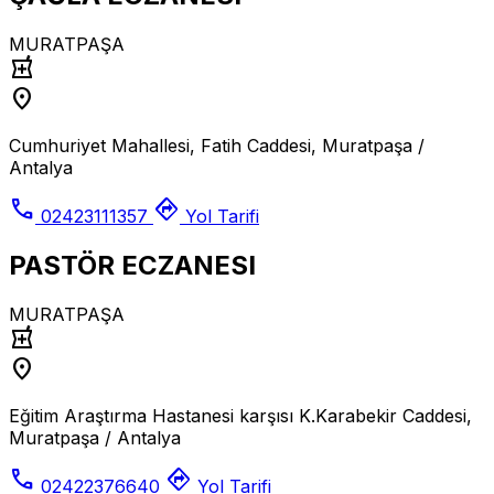
MURATPAŞA
local_pharmacy
location_on
Cumhuriyet Mahallesi, Fatih Caddesi, Muratpaşa /
Antalya
call
directions
02423111357
Yol Tarifi
PASTÖR ECZANESI
MURATPAŞA
local_pharmacy
location_on
Eğitim Araştırma Hastanesi karşısı K.Karabekir Caddesi,
Muratpaşa / Antalya
call
directions
02422376640
Yol Tarifi