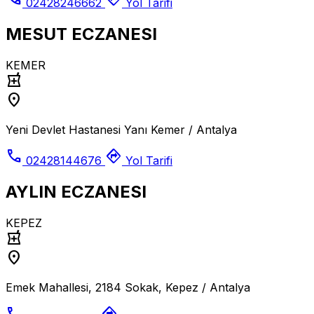
02428246662
Yol Tarifi
MESUT ECZANESI
KEMER
local_pharmacy
location_on
Yeni Devlet Hastanesi Yanı Kemer / Antalya
call
directions
02428144676
Yol Tarifi
AYLIN ECZANESI
KEPEZ
local_pharmacy
location_on
Emek Mahallesi, 2184 Sokak, Kepez / Antalya
call
directions