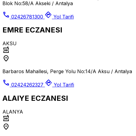
Blok No:58/A Akseki / Antalya
call
directions
02426781300
Yol Tarifi
EMRE ECZANESI
AKSU
local_pharmacy
location_on
Barbaros Mahallesi, Perge Yolu No:14/A Aksu / Antalya
call
directions
02424262327
Yol Tarifi
ALAIYE ECZANESI
ALANYA
local_pharmacy
location_on