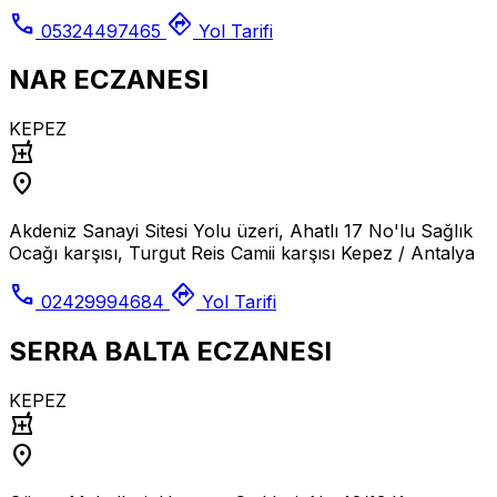
call
directions
05324497465
Yol Tarifi
NAR ECZANESI
KEPEZ
local_pharmacy
location_on
Akdeniz Sanayi Sitesi Yolu üzeri, Ahatlı 17 No'lu Sağlık
Ocağı karşısı, Turgut Reis Camii karşısı Kepez / Antalya
call
directions
02429994684
Yol Tarifi
SERRA BALTA ECZANESI
KEPEZ
local_pharmacy
location_on