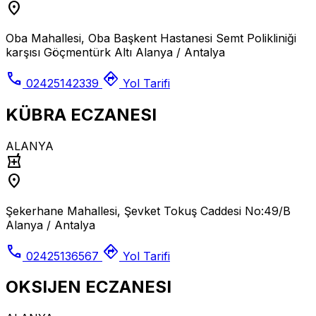
location_on
Oba Mahallesi, Oba Başkent Hastanesi Semt Polikliniği
karşısı Göçmentürk Altı Alanya / Antalya
call
directions
02425142339
Yol Tarifi
KÜBRA ECZANESI
ALANYA
local_pharmacy
location_on
Şekerhane Mahallesi, Şevket Tokuş Caddesi No:49/B
Alanya / Antalya
call
directions
02425136567
Yol Tarifi
OKSIJEN ECZANESI