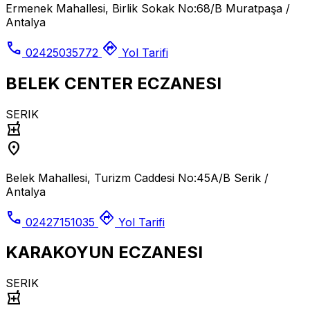
Ermenek Mahallesi, Birlik Sokak No:68/B Muratpaşa /
Antalya
call
directions
02425035772
Yol Tarifi
BELEK CENTER ECZANESI
SERIK
local_pharmacy
location_on
Belek Mahallesi, Turizm Caddesi No:45A/B Serik /
Antalya
call
directions
02427151035
Yol Tarifi
KARAKOYUN ECZANESI
SERIK
local_pharmacy