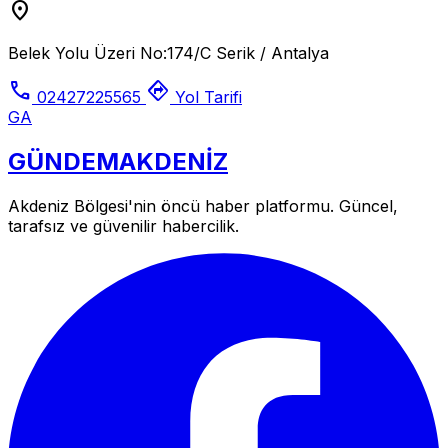
location_on
Belek Yolu Üzeri No:174/C Serik / Antalya
call
directions
02427225565
Yol Tarifi
GA
GÜNDEM
AKDENİZ
Akdeniz Bölgesi'nin öncü haber platformu. Güncel,
tarafsız ve güvenilir habercilik.