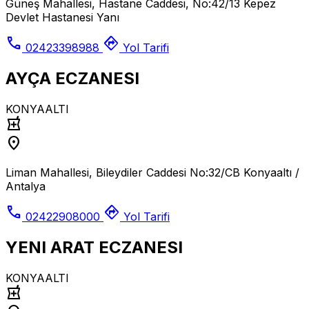
Güneş Mahallesi, Hastane Caddesi, No:42/13 Kepez
Devlet Hastanesi Yanı
call
directions
02423398988
Yol Tarifi
AYÇA ECZANESI
KONYAALTI
local_pharmacy
location_on
Liman Mahallesi, Bileydiler Caddesi No:32/CB Konyaaltı /
Antalya
call
directions
02422908000
Yol Tarifi
YENI ARAT ECZANESI
KONYAALTI
local_pharmacy