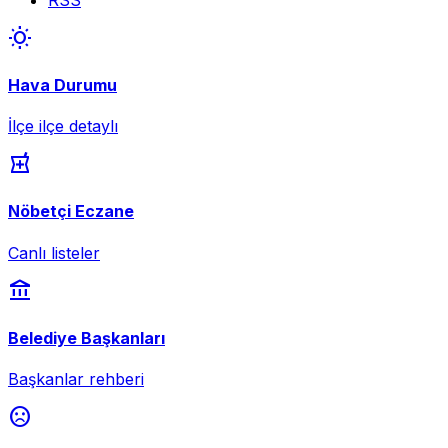
wb_sunny
Hava Durumu
İlçe ilçe detaylı
local_pharmacy
Nöbetçi Eczane
Canlı listeler
account_balance
Belediye Başkanları
Başkanlar rehberi
sentiment_dissatisfied