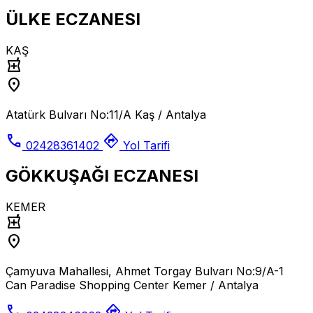
ÜLKE ECZANESI
KAŞ
local_pharmacy
location_on
Atatürk Bulvarı No:11/A Kaş / Antalya
call
directions
02428361402
Yol Tarifi
GÖKKUŞAĞI ECZANESI
KEMER
local_pharmacy
location_on
Çamyuva Mahallesi, Ahmet Torgay Bulvarı No:9/A-1
Can Paradise Shopping Center Kemer / Antalya
call
directions