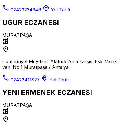
call
directions
02423234346
Yol Tarifi
UĞUR ECZANESI
MURATPAŞA
local_pharmacy
location_on
Cumhuriyet Meydanı, Atatürk Anıtı karşısı Eski Valilik
yanı No:1 Muratpaşa / Antalya
call
directions
02422411827
Yol Tarifi
YENI ERMENEK ECZANESI
MURATPAŞA
local_pharmacy
location_on