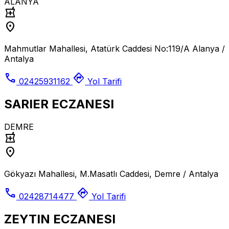
ALANYA
local_pharmacy
location_on
Mahmutlar Mahallesi, Atatürk Caddesi No:119/A Alanya /
Antalya
call
directions
02425931162
Yol Tarifi
SARIER ECZANESI
DEMRE
local_pharmacy
location_on
Gökyazı Mahallesi, M.Masatlı Caddesi, Demre / Antalya
call
directions
02428714477
Yol Tarifi
ZEYTIN ECZANESI