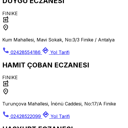
DUYGU ECZANESI
FINIKE
local_pharmacy
location_on
Kum Mahallesi, Mavi Sokak, No:3/3 Finike / Antalya
call
directions
02428554186
Yol Tarifi
HAMIT ÇOBAN ECZANESI
FINIKE
local_pharmacy
location_on
Turunçova Mahallesi, İnönü Caddesi, No:17/A Finike
call
directions
02428522099
Yol Tarifi