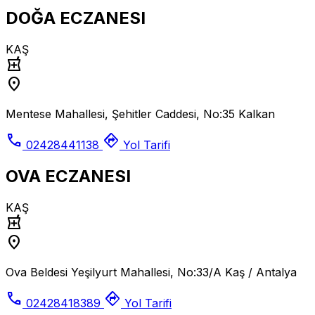
DOĞA ECZANESI
KAŞ
local_pharmacy
location_on
Mentese Mahallesi, Şehitler Caddesi, No:35 Kalkan
call
directions
02428441138
Yol Tarifi
OVA ECZANESI
KAŞ
local_pharmacy
location_on
Ova Beldesi Yeşilyurt Mahallesi, No:33/A Kaş / Antalya
call
directions
02428418389
Yol Tarifi