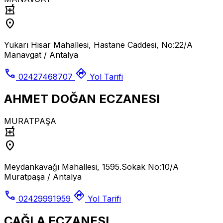
local_pharmacy
location_on
Yukarı Hisar Mahallesi, Hastane Caddesi, No:22/A
Manavgat / Antalya
call
directions
02427468707
Yol Tarifi
AHMET DOĞAN ECZANESI
MURATPAŞA
local_pharmacy
location_on
Meydankavağı Mahallesi, 1595.Sokak No:10/A
Muratpaşa / Antalya
call
directions
02429991959
Yol Tarifi
ÇAĞLA ECZANESI