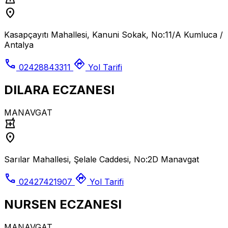
location_on
Kasapçayıtı Mahallesi, Kanuni Sokak, No:11/A Kumluca /
Antalya
call
directions
02428843311
Yol Tarifi
DILARA ECZANESI
MANAVGAT
local_pharmacy
location_on
Sarılar Mahallesi, Şelale Caddesi, No:2D Manavgat
call
directions
02427421907
Yol Tarifi
NURSEN ECZANESI
MANAVGAT