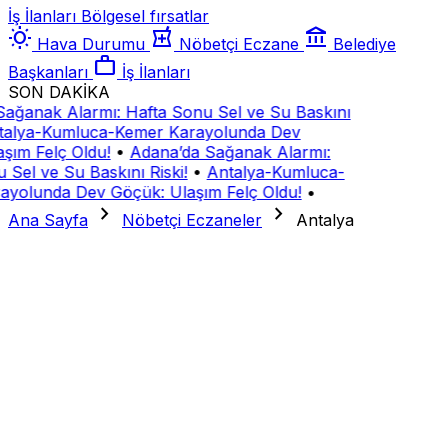
İş İlanları
Bölgesel fırsatlar
wb_sunny
local_pharmacy
account_balance
Hava Durumu
Nöbetçi Eczane
Belediye
work
Başkanları
İş İlanları
SON DAKİKA
ağanak Alarmı: Hafta Sonu Sel ve Su Baskını
alya-Kumluca-Kemer Karayolunda Dev
şım Felç Oldu!
•
Adana’da Sağanak Alarmı:
Sel ve Su Baskını Riski!
•
Antalya-Kumluca-
yolunda Dev Göçük: Ulaşım Felç Oldu!
•
chevron_right
chevron_right
Ana Sayfa
Nöbetçi Eczaneler
Antalya