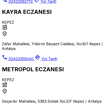
02423262713
Yol Tarifi
KAYRA ECZANESI
KEPEZ
local_pharmacy
location_on
Zafer Mahallesi, Yıldırım Beyazıt Caddesi, No:8/1 Kepez /
Antalya
call
directions
02423355040
Yol Tarifi
METROPOL ECZANESI
KEPEZ
local_pharmacy
location_on
Göçerler Mahallesi, 5383.Sokak No:2/F Kepez / Antalya