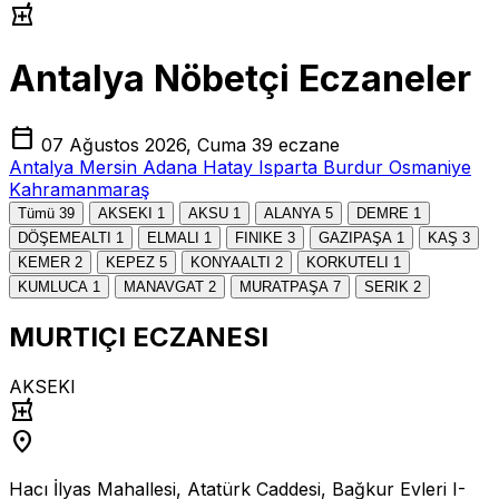
local_pharmacy
Antalya Nöbetçi Eczaneler
calendar_today
07 Ağustos 2026, Cuma
39 eczane
Antalya
Mersin
Adana
Hatay
Isparta
Burdur
Osmaniye
Kahramanmaraş
Tümü
39
AKSEKI
1
AKSU
1
ALANYA
5
DEMRE
1
DÖŞEMEALTI
1
ELMALI
1
FINIKE
3
GAZIPAŞA
1
KAŞ
3
KEMER
2
KEPEZ
5
KONYAALTI
2
KORKUTELI
1
KUMLUCA
1
MANAVGAT
2
MURATPAŞA
7
SERIK
2
MURTIÇI ECZANESI
AKSEKI
local_pharmacy
location_on
Hacı İlyas Mahallesi, Atatürk Caddesi, Bağkur Evleri I-