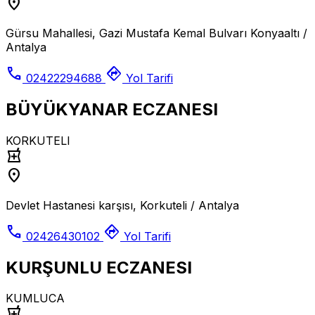
location_on
Gürsu Mahallesi, Gazi Mustafa Kemal Bulvarı Konyaaltı /
Antalya
call
directions
02422294688
Yol Tarifi
BÜYÜKYANAR ECZANESI
KORKUTELI
local_pharmacy
location_on
Devlet Hastanesi karşısı, Korkuteli / Antalya
call
directions
02426430102
Yol Tarifi
KURŞUNLU ECZANESI
KUMLUCA
local_pharmacy