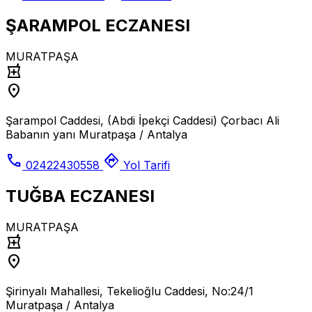
ŞARAMPOL ECZANESI
MURATPAŞA
local_pharmacy
location_on
Şarampol Caddesi, (Abdi İpekçi Caddesi) Çorbacı Ali
Babanın yanı Muratpaşa / Antalya
call
directions
02422430558
Yol Tarifi
TUĞBA ECZANESI
MURATPAŞA
local_pharmacy
location_on
Şirinyalı Mahallesi, Tekelioğlu Caddesi, No:24/1
Muratpaşa / Antalya