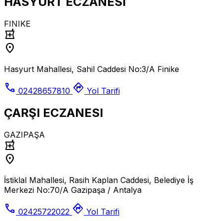
HASYURT ECZANESI
FINIKE
local_pharmacy
location_on
Hasyurt Mahallesi, Sahil Caddesi No:3/A Finike
call
directions
02428657810
Yol Tarifi
ÇARŞI ECZANESI
GAZIPAŞA
local_pharmacy
location_on
İstiklal Mahallesi, Rasih Kaplan Caddesi, Belediye İş
Merkezi No:70/A Gazipaşa / Antalya
call
directions
02425722022
Yol Tarifi