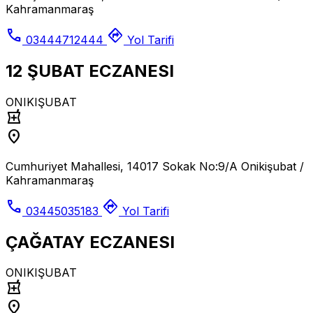
Kahramanmaraş
call
directions
03444712444
Yol Tarifi
12 ŞUBAT ECZANESI
ONIKIŞUBAT
local_pharmacy
location_on
Cumhuriyet Mahallesi, 14017 Sokak No:9/A Onikişubat /
Kahramanmaraş
call
directions
03445035183
Yol Tarifi
ÇAĞATAY ECZANESI
ONIKIŞUBAT
local_pharmacy
location_on