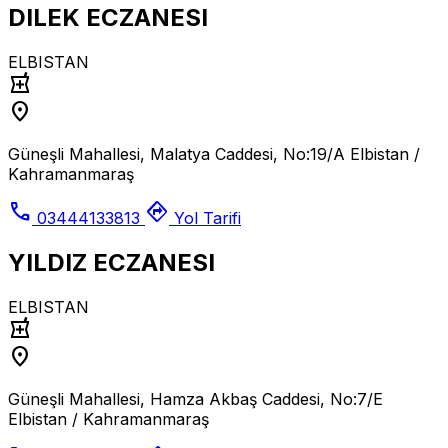
DILEK ECZANESI
ELBISTAN
local_pharmacy
location_on
Güneşli Mahallesi, Malatya Caddesi, No:19/A Elbistan /
Kahramanmaraş
call
directions
03444133813
Yol Tarifi
YILDIZ ECZANESI
ELBISTAN
local_pharmacy
location_on
Güneşli Mahallesi, Hamza Akbaş Caddesi, No:7/E
Elbistan / Kahramanmaraş