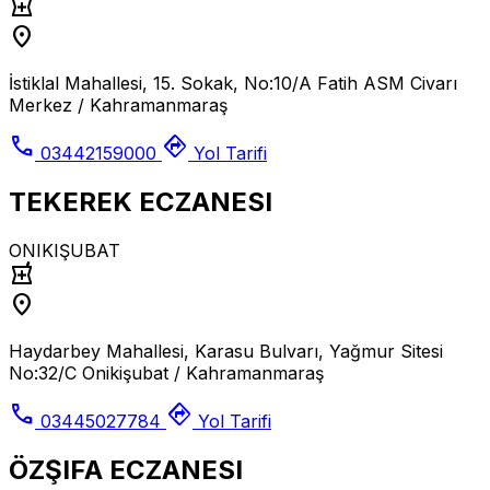
local_pharmacy
location_on
İstiklal Mahallesi, 15. Sokak, No:10/A Fatih ASM Civarı
Merkez / Kahramanmaraş
call
directions
03442159000
Yol Tarifi
TEKEREK ECZANESI
ONIKIŞUBAT
local_pharmacy
location_on
Haydarbey Mahallesi, Karasu Bulvarı, Yağmur Sitesi
No:32/C Onikişubat / Kahramanmaraş
call
directions
03445027784
Yol Tarifi
ÖZŞIFA ECZANESI