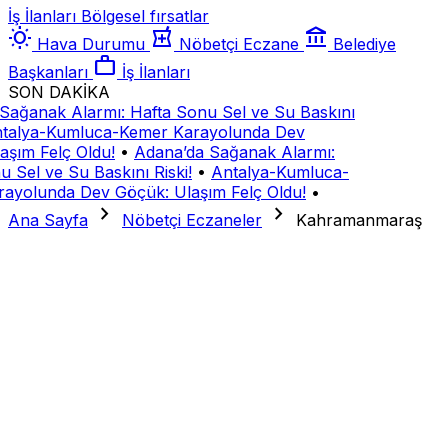
İş İlanları
Bölgesel fırsatlar
wb_sunny
local_pharmacy
account_balance
Hava Durumu
Nöbetçi Eczane
Belediye
work
Başkanları
İş İlanları
SON DAKİKA
Sağanak Alarmı: Hafta Sonu Sel ve Su Baskını
talya-Kumluca-Kemer Karayolunda Dev
aşım Felç Oldu!
•
Adana’da Sağanak Alarmı:
 Sel ve Su Baskını Riski!
•
Antalya-Kumluca-
ayolunda Dev Göçük: Ulaşım Felç Oldu!
•
chevron_right
chevron_right
Ana Sayfa
Nöbetçi Eczaneler
Kahramanmaraş