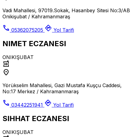
Vadi Mahallesi, 97019.Sokak, Hasanbey Sitesi No:3/AB
Onikişubat / Kahramanmaraş
call
directions
05362075205
Yol Tarifi
NIMET ECZANESI
ONIKIŞUBAT
local_pharmacy
location_on
Yörükselim Mahallesi, Gazi Mustafa Kuşçu Caddesi,
No:17 Merkez / Kahramanmaraş
call
directions
03442251941
Yol Tarifi
SIHHAT ECZANESI
ONIKIŞUBAT