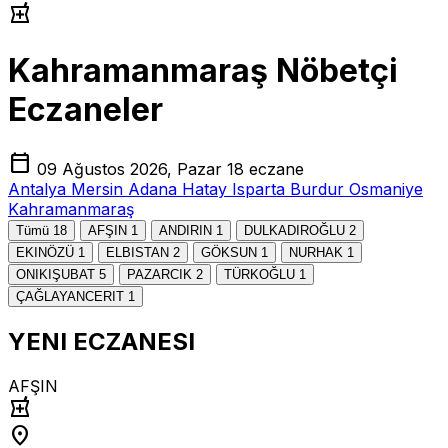
local_pharmacy
Kahramanmaraş Nöbetçi
Eczaneler
calendar_today
09 Ağustos 2026, Pazar
18 eczane
Antalya
Mersin
Adana
Hatay
Isparta
Burdur
Osmaniye
Kahramanmaraş
Tümü
18
AFŞIN
1
ANDIRIN
1
DULKADIROĞLU
2
EKINÖZÜ
1
ELBISTAN
2
GÖKSUN
1
NURHAK
1
ONIKIŞUBAT
5
PAZARCIK
2
TÜRKOĞLU
1
ÇAĞLAYANCERIT
1
YENI ECZANESI
AFŞIN
local_pharmacy
location_on