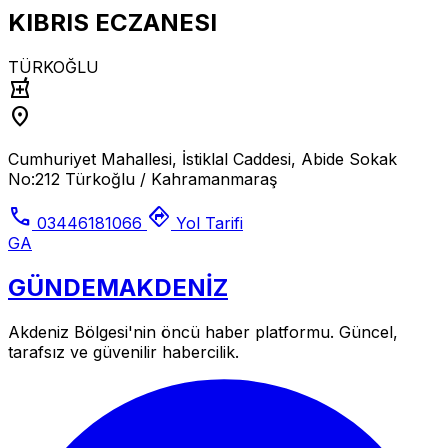
KIBRIS ECZANESI
TÜRKOĞLU
local_pharmacy
location_on
Cumhuriyet Mahallesi, İstiklal Caddesi, Abide Sokak
No:212 Türkoğlu / Kahramanmaraş
call
directions
03446181066
Yol Tarifi
GA
GÜNDEM
AKDENİZ
Akdeniz Bölgesi'nin öncü haber platformu. Güncel,
tarafsız ve güvenilir habercilik.