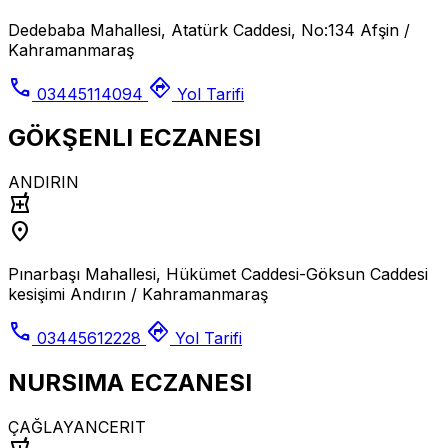
Dedebaba Mahallesi, Atatürk Caddesi, No:134 Afşin /
Kahramanmaraş
call
directions
03445114094
Yol Tarifi
GÖKŞENLI ECZANESI
ANDIRIN
local_pharmacy
location_on
Pınarbaşı Mahallesi, Hükümet Caddesi-Göksun Caddesi
kesişimi Andırın / Kahramanmaraş
call
directions
03445612228
Yol Tarifi
NURSIMA ECZANESI
ÇAĞLAYANCERIT