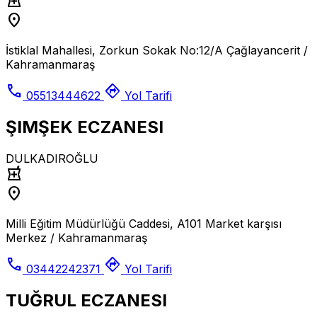
local_pharmacy
location_on
İstiklal Mahallesi, Zorkun Sokak No:12/A Çağlayancerit /
Kahramanmaraş
call
directions
05513444622
Yol Tarifi
ŞIMŞEK ECZANESI
DULKADIROĞLU
local_pharmacy
location_on
Milli Eğitim Müdürlüğü Caddesi, A101 Market karşısı
Merkez / Kahramanmaraş
call
directions
03442242371
Yol Tarifi
TUĞRUL ECZANESI