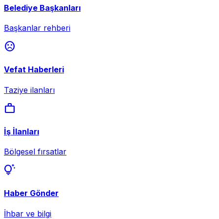
Belediye Başkanları
Başkanlar rehberi
sentiment_dissatisfied
Vefat Haberleri
Taziye ilanları
work
İş İlanları
Bölgesel fırsatlar
tips_and_updates
Haber Gönder
İhbar ve bilgi