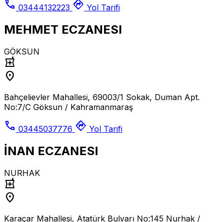
call
directions
03444132223
Yol Tarifi
MEHMET ECZANESI
GÖKSUN
local_pharmacy
location_on
Bahçelievler Mahallesi, 69003/1 Sokak, Duman Apt.
No:7/C Göksun / Kahramanmaraş
call
directions
03445037776
Yol Tarifi
İNAN ECZANESI
NURHAK
local_pharmacy
location_on
Karaçar Mahallesi, Atatürk Bulvarı No:145 Nurhak /