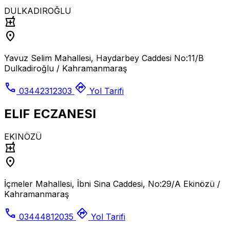
DULKADIROĞLU
local_pharmacy
location_on
Yavuz Selim Mahallesi, Haydarbey Caddesi No:11/B
Dulkadiroğlu / Kahramanmaraş
call
directions
03442312303
Yol Tarifi
ELIF ECZANESI
EKINÖZÜ
local_pharmacy
location_on
İçmeler Mahallesi, İbni Sina Caddesi, No:29/A Ekinözü /
Kahramanmaraş
call
directions
03444812035
Yol Tarifi