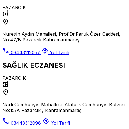
PAZARCIK
local_pharmacy
location_on
Nurettin Aydın Mahallesi, Prof.Dr.Faruk Özer Caddesi,
No:47/B Pazarcık Kahramanmaraş
call
directions
03443112057
Yol Tarifi
SAĞLIK ECZANESI
PAZARCIK
local_pharmacy
location_on
Narlı Cumhuriyet Mahallesi, Atatürk Cumhuriyet Bulvarı
No:15/A Pazarcık / Kahramanmaraş
call
directions
03443312098
Yol Tarifi