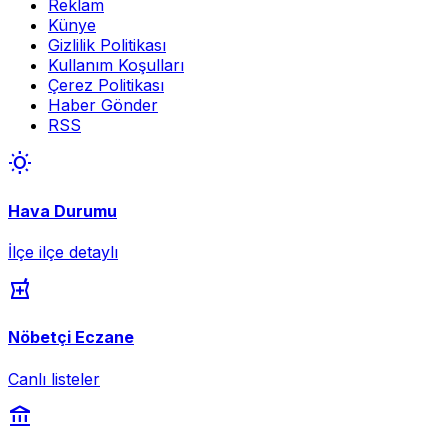
Reklam
Künye
Gizlilik Politikası
Kullanım Koşulları
Çerez Politikası
Haber Gönder
RSS
wb_sunny
Hava Durumu
İlçe ilçe detaylı
local_pharmacy
Nöbetçi Eczane
Canlı listeler
account_balance