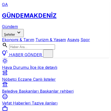
GA
GÜNDEM
AKDENİZ
Gündem
expand_more
Şehirler
Ekonomi & Tarım
Turizm & Yaşam
Asayiş
Spor
search
tips_and_updates
HABER GÖNDER
wb_sunny
Hava Durumu
İlçe ilçe detaylı
local_pharmacy
Nöbetçi Eczane
Canlı listeler
account_balance
Belediye Başkanları
Başkanlar rehberi
sentiment_dissatisfied
Vefat Haberleri
Taziye ilanları
work