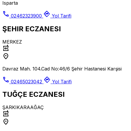
Isparta
call
directions
02462323900
Yol Tarifi
ŞEHIR ECZANESI
MERKEZ
local_pharmacy
location_on
Davraz Mah. 104.Cad No:46/6 Şehir Hastanesi Karşisi
call
directions
02465023042
Yol Tarifi
TUĞÇE ECZANESI
ŞARKIKARAAĞAÇ
local_pharmacy
location_on