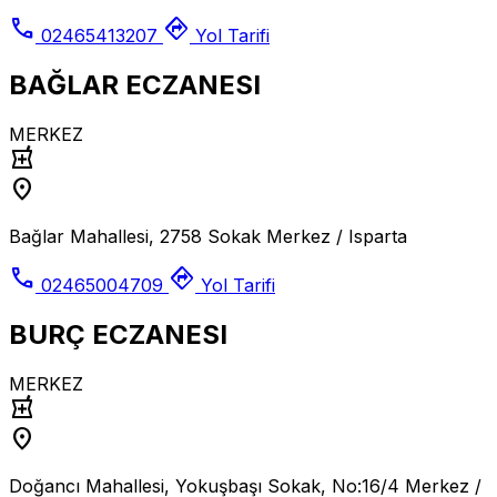
call
directions
02465413207
Yol Tarifi
BAĞLAR ECZANESI
MERKEZ
local_pharmacy
location_on
Bağlar Mahallesi, 2758 Sokak Merkez / Isparta
call
directions
02465004709
Yol Tarifi
BURÇ ECZANESI
MERKEZ
local_pharmacy
location_on
Doğancı Mahallesi, Yokuşbaşı Sokak, No:16/4 Merkez /