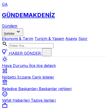
GA
GÜNDEM
AKDENİZ
Gündem
expand_more
Şehirler
Ekonomi & Tarım
Turizm & Yaşam
Asayiş
Spor
search
tips_and_updates
HABER GÖNDER
wb_sunny
Hava Durumu
İlçe ilçe detaylı
local_pharmacy
Nöbetçi Eczane
Canlı listeler
account_balance
Belediye Başkanları
Başkanlar rehberi
sentiment_dissatisfied
Vefat Haberleri
Taziye ilanları
work