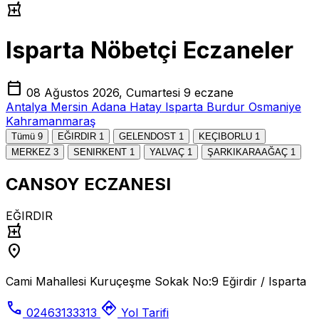
local_pharmacy
Isparta Nöbetçi Eczaneler
calendar_today
08 Ağustos 2026, Cumartesi
9 eczane
Antalya
Mersin
Adana
Hatay
Isparta
Burdur
Osmaniye
Kahramanmaraş
Tümü
9
EĞIRDIR
1
GELENDOST
1
KEÇIBORLU
1
MERKEZ
3
SENIRKENT
1
YALVAÇ
1
ŞARKIKARAAĞAÇ
1
CANSOY ECZANESI
EĞIRDIR
local_pharmacy
location_on
Cami Mahallesi Kuruçeşme Sokak No:9 Eğirdir / Isparta
call
directions
02463133313
Yol Tarifi