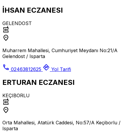
İHSAN ECZANESI
GELENDOST
local_pharmacy
location_on
Muharrem Mahallesi, Cumhuriyet Meydanı No:21/A
Gelendost / Isparta
call
directions
02463812625
Yol Tarifi
ERTURAN ECZANESI
KEÇIBORLU
local_pharmacy
location_on
Orta Mahallesi, Atatürk Caddesi, No:57/A Keçiborlu /
Isparta