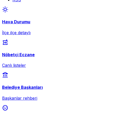
wb_sunny
Hava Durumu
İlçe ilçe detaylı
local_pharmacy
Nöbetçi Eczane
Canlı listeler
account_balance
Belediye Başkanları
Başkanlar rehberi
sentiment_dissatisfied