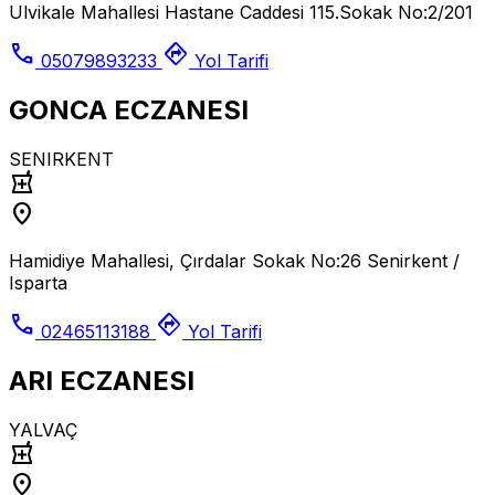
Ulvikale Mahallesi Hastane Caddesi 115.Sokak No:2/201
call
directions
05079893233
Yol Tarifi
GONCA ECZANESI
SENIRKENT
local_pharmacy
location_on
Hamidiye Mahallesi, Çırdalar Sokak No:26 Senirkent /
Isparta
call
directions
02465113188
Yol Tarifi
ARI ECZANESI
YALVAÇ
local_pharmacy
location_on