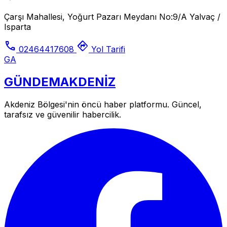
Çarşı Mahallesi, Yoğurt Pazarı Meydanı No:9/A Yalvaç /
Isparta
call
directions
02464417608
Yol Tarifi
GA
GÜNDEM
AKDENİZ
Akdeniz Bölgesi'nin öncü haber platformu. Güncel,
tarafsız ve güvenilir habercilik.