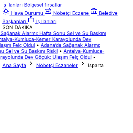
İş İlanları
Bölgesel fırsatlar
wb_sunny
local_pharmacy
account_balance
Hava Durumu
Nöbetçi Eczane
Belediye
work
Başkanları
İş İlanları
SON DAKİKA
Sağanak Alarmı: Hafta Sonu Sel ve Su Baskını
talya-Kumluca-Kemer Karayolunda Dev
aşım Felç Oldu!
•
Adana’da Sağanak Alarmı:
u Sel ve Su Baskını Riski!
•
Antalya-Kumluca-
ayolunda Dev Göçük: Ulaşım Felç Oldu!
•
chevron_right
chevron_right
Ana Sayfa
Nöbetçi Eczaneler
Isparta