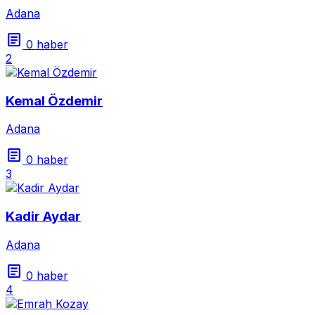
Adana
article
0 haber
2
Kemal Özdemir
Adana
article
0 haber
3
Kadir Aydar
Adana
article
0 haber
4