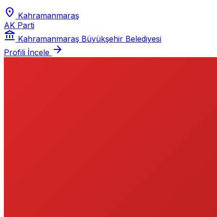
location_on
Kahramanmaraş
AK Parti
account_balance
Kahramanmaraş Büyükşehir Belediyesi
arrow_forward
Profili İncele