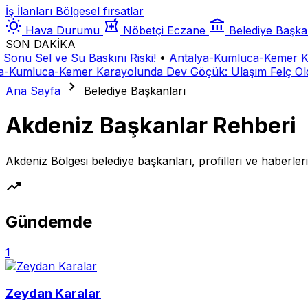
İş İlanları
Bölgesel fırsatlar
wb_sunny
local_pharmacy
account_balance
Hava Durumu
Nöbetçi Eczane
Belediye Başka
SON DAKİKA
nu Sel ve Su Baskını Riski!
•
Antalya-Kumluca-Kemer Kara
Kumluca-Kemer Karayolunda Dev Göçük: Ulaşım Felç Oldu
chevron_right
Ana Sayfa
Belediye Başkanları
Akdeniz Başkanlar Rehberi
Akdeniz Bölgesi belediye başkanları, profilleri ve haberleri
trending_up
Gündemde
1
Zeydan Karalar