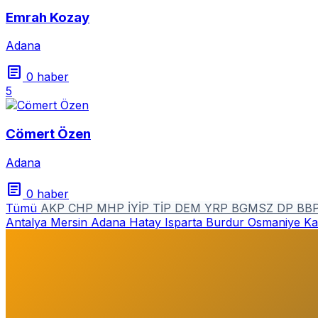
Emrah Kozay
Adana
article
0 haber
5
Cömert Özen
Adana
article
0 haber
Tümü
AKP
CHP
MHP
İYİP
TİP
DEM
YRP
BGMSZ
DP
BB
Antalya
Mersin
Adana
Hatay
Isparta
Burdur
Osmaniye
Ka