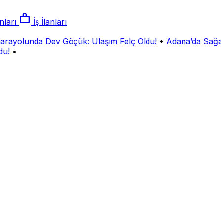
work
nları
İş İlanları
yolunda Dev Göçük: Ulaşım Felç Oldu!
•
Adana’da Sağana
!
•