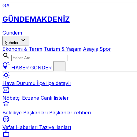
GA
GÜNDEM
AKDENİZ
Gündem
expand_more
Şehirler
Ekonomi & Tarım
Turizm & Yaşam
Asayiş
Spor
search
tips_and_updates
HABER GÖNDER
wb_sunny
Hava Durumu
İlçe ilçe detaylı
local_pharmacy
Nöbetçi Eczane
Canlı listeler
account_balance
Belediye Başkanları
Başkanlar rehberi
sentiment_dissatisfied
Vefat Haberleri
Taziye ilanları
work