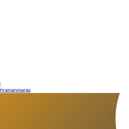
P
hramanmaraş