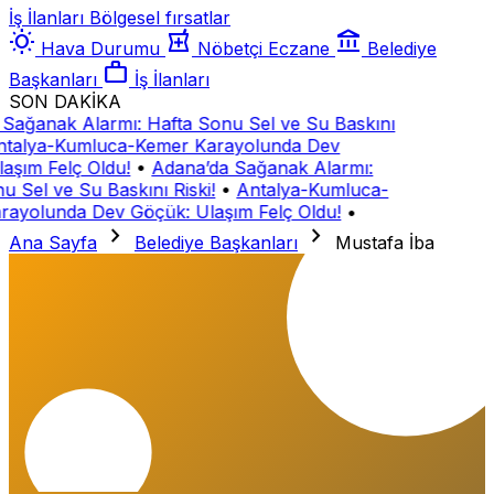
İş İlanları
Bölgesel fırsatlar
wb_sunny
local_pharmacy
account_balance
Hava Durumu
Nöbetçi Eczane
Belediye
work
Başkanları
İş İlanları
SON DAKİKA
Sağanak Alarmı: Hafta Sonu Sel ve Su Baskını
talya-Kumluca-Kemer Karayolunda Dev
aşım Felç Oldu!
•
Adana’da Sağanak Alarmı:
u Sel ve Su Baskını Riski!
•
Antalya-Kumluca-
ayolunda Dev Göçük: Ulaşım Felç Oldu!
•
chevron_right
chevron_right
Ana Sayfa
Belediye Başkanları
Mustafa İba