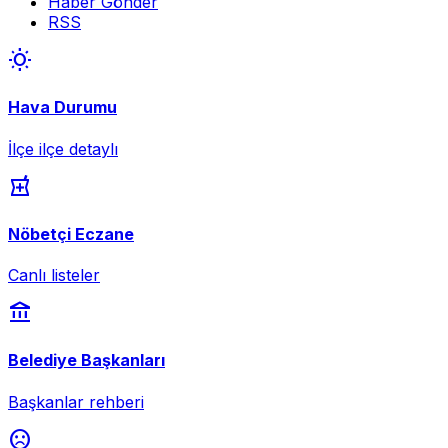
Haber Gönder
RSS
wb_sunny
Hava Durumu
İlçe ilçe detaylı
local_pharmacy
Nöbetçi Eczane
Canlı listeler
account_balance
Belediye Başkanları
Başkanlar rehberi
sentiment_dissatisfied