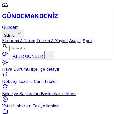
GA
GÜNDEM
AKDENİZ
Gündem
expand_more
Şehirler
Ekonomi & Tarım
Turizm & Yaşam
Asayiş
Spor
search
tips_and_updates
HABER GÖNDER
wb_sunny
Hava Durumu
İlçe ilçe detaylı
local_pharmacy
Nöbetçi Eczane
Canlı listeler
account_balance
Belediye Başkanları
Başkanlar rehberi
sentiment_dissatisfied
Vefat Haberleri
Taziye ilanları
work