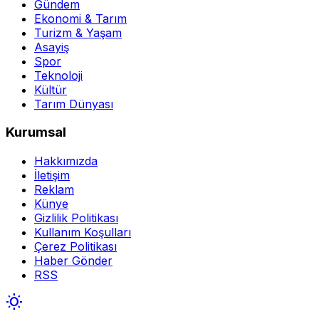
Gündem
Ekonomi & Tarım
Turizm & Yaşam
Asayiş
Spor
Teknoloji
Kültür
Tarım Dünyası
Kurumsal
Hakkımızda
İletişim
Reklam
Künye
Gizlilik Politikası
Kullanım Koşulları
Çerez Politikası
Haber Gönder
RSS
wb_sunny