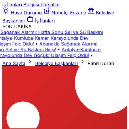
İş İlanları
Bölgesel fırsatlar
wb_sunny
local_pharmacy
account_balance
Hava Durumu
Nöbetçi Eczane
Belediye
work
Başkanları
İş İlanları
SON DAKİKA
Sağanak Alarmı: Hafta Sonu Sel ve Su Baskını
talya-Kumluca-Kemer Karayolunda Dev
aşım Felç Oldu!
•
Adana’da Sağanak Alarmı:
u Sel ve Su Baskını Riski!
•
Antalya-Kumluca-
ayolunda Dev Göçük: Ulaşım Felç Oldu!
•
chevron_right
chevron_right
Ana Sayfa
Belediye Başkanları
Fahri Duran