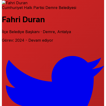
Cumhuriyet Halk Partisi
Demre Belediyesi
Fahri Duran
İlçe Belediye Başkanı · Demre, Antalya
Görev: 2024 - Devam ediyor