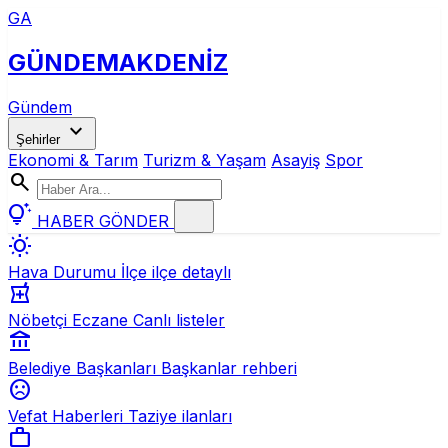
GA
GÜNDEM
AKDENİZ
Gündem
expand_more
Şehirler
Ekonomi & Tarım
Turizm & Yaşam
Asayiş
Spor
search
tips_and_updates
HABER GÖNDER
wb_sunny
Hava Durumu
İlçe ilçe detaylı
local_pharmacy
Nöbetçi Eczane
Canlı listeler
account_balance
Belediye Başkanları
Başkanlar rehberi
sentiment_dissatisfied
Vefat Haberleri
Taziye ilanları
work