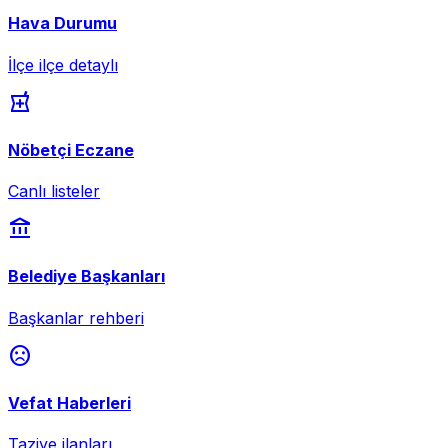
Hava Durumu
İlçe ilçe detaylı
local_pharmacy
Nöbetçi Eczane
Canlı listeler
account_balance
Belediye Başkanları
Başkanlar rehberi
sentiment_dissatisfied
Vefat Haberleri
Taziye ilanları