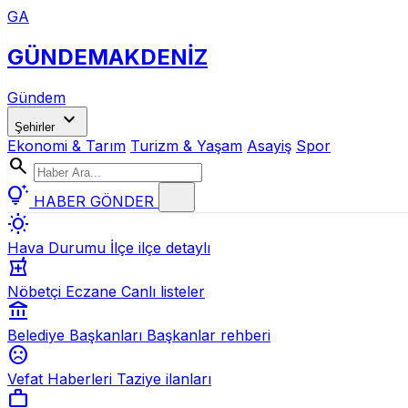
GA
GÜNDEM
AKDENİZ
Gündem
expand_more
Şehirler
Ekonomi & Tarım
Turizm & Yaşam
Asayiş
Spor
search
tips_and_updates
HABER GÖNDER
wb_sunny
Hava Durumu
İlçe ilçe detaylı
local_pharmacy
Nöbetçi Eczane
Canlı listeler
account_balance
Belediye Başkanları
Başkanlar rehberi
sentiment_dissatisfied
Vefat Haberleri
Taziye ilanları
work