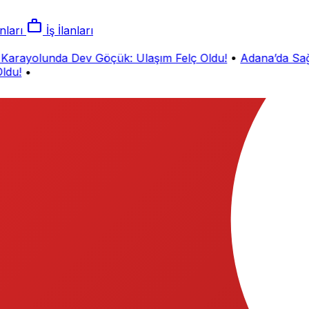
work
nları
İş İlanları
rayolunda Dev Göçük: Ulaşım Felç Oldu!
•
Adana’da Sağa
u!
•