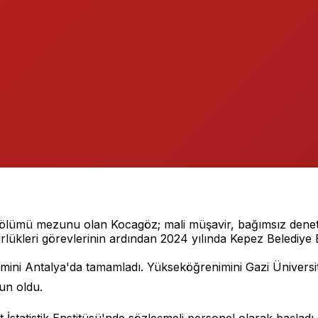
lümü mezunu olan Kocagöz; mali müşavir, bağımsız denetçi 
rlükleri görevlerinin ardından 2024 yılında Kepez Belediye B
timini Antalya'da tamamladı. Yükseköğrenimini Gazi Üniversite
un oldu.
İstatistik Enstitüsü'nde sözleşmeli personel olarak başladı.