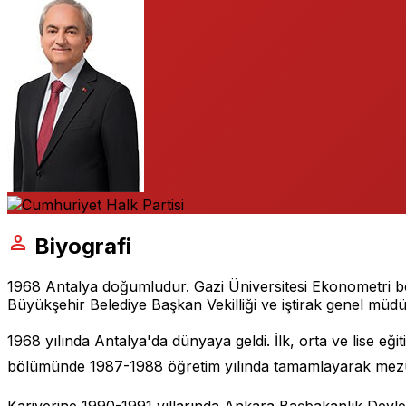
person
Biyografi
1968 Antalya doğumludur. Gazi Üniversitesi Ekonometri bö
Büyükşehir Belediye Başkan Vekilliği ve iştirak genel müdü
1968 yılında Antalya'da dünyaya geldi. İlk, orta ve lise eği
bölümünde 1987-1988 öğretim yılında tamamlayarak mez
Kariyerine 1990-1991 yıllarında Ankara Başbakanlık Devlet 