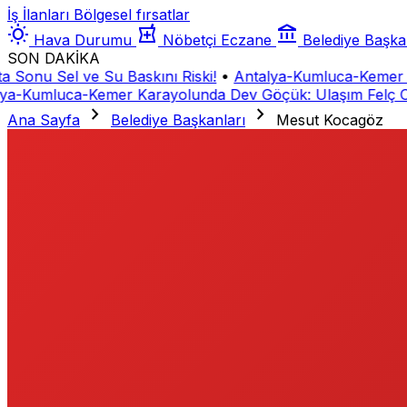
İş İlanları
Bölgesel fırsatlar
wb_sunny
local_pharmacy
account_balance
Hava Durumu
Nöbetçi Eczane
Belediye Başka
SON DAKİKA
Sonu Sel ve Su Baskını Riski!
•
Antalya-Kumluca-Kemer Ka
a-Kumluca-Kemer Karayolunda Dev Göçük: Ulaşım Felç Old
chevron_right
chevron_right
Ana Sayfa
Belediye Başkanları
Mesut Kocagöz