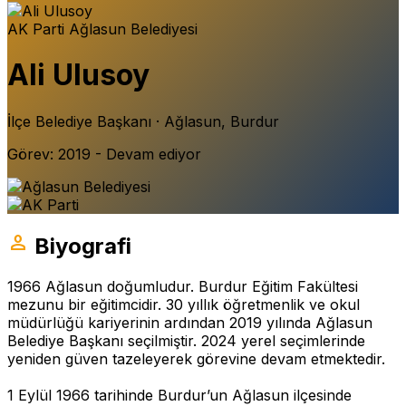
AK Parti
Ağlasun Belediyesi
Ali Ulusoy
İlçe Belediye Başkanı · Ağlasun, Burdur
Görev: 2019 - Devam ediyor
person
Biyografi
1966 Ağlasun doğumludur. Burdur Eğitim Fakültesi
mezunu bir eğitimcidir. 30 yıllık öğretmenlik ve okul
müdürlüğü kariyerinin ardından 2019 yılında Ağlasun
Belediye Başkanı seçilmiştir. 2024 yerel seçimlerinde
yeniden güven tazeleyerek görevine devam etmektedir.
1 Eylül 1966 tarihinde Burdur’un Ağlasun ilçesinde