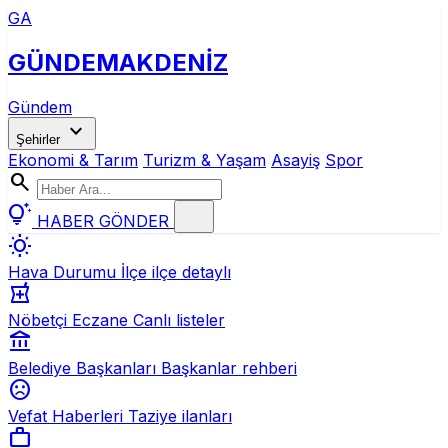
GA
GÜNDEM
AKDENİZ
Gündem
expand_more
Şehirler
Ekonomi & Tarım
Turizm & Yaşam
Asayiş
Spor
search
tips_and_updates
HABER GÖNDER
wb_sunny
Hava Durumu
İlçe ilçe detaylı
local_pharmacy
Nöbetçi Eczane
Canlı listeler
account_balance
Belediye Başkanları
Başkanlar rehberi
sentiment_dissatisfied
Vefat Haberleri
Taziye ilanları
work