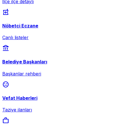
İlçe ilçe detaylı
local_pharmacy
Nöbetçi Eczane
Canlı listeler
account_balance
Belediye Başkanları
Başkanlar rehberi
sentiment_dissatisfied
Vefat Haberleri
Taziye ilanları
work