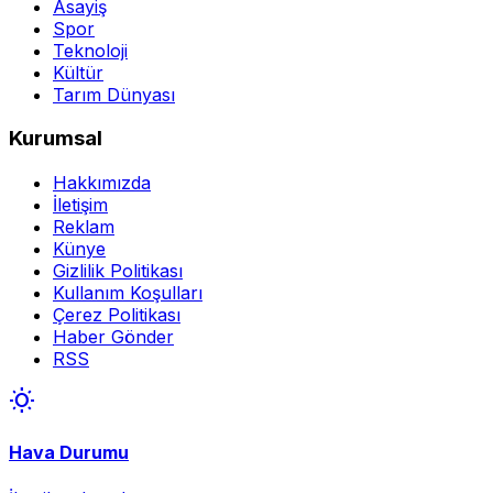
Asayiş
Spor
Teknoloji
Kültür
Tarım Dünyası
Kurumsal
Hakkımızda
İletişim
Reklam
Künye
Gizlilik Politikası
Kullanım Koşulları
Çerez Politikası
Haber Gönder
RSS
wb_sunny
Hava Durumu