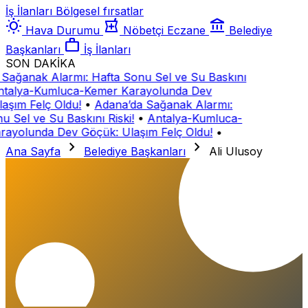
İş İlanları
Bölgesel fırsatlar
wb_sunny
local_pharmacy
account_balance
Hava Durumu
Nöbetçi Eczane
Belediye
work
Başkanları
İş İlanları
SON DAKİKA
Sağanak Alarmı: Hafta Sonu Sel ve Su Baskını
talya-Kumluca-Kemer Karayolunda Dev
aşım Felç Oldu!
•
Adana’da Sağanak Alarmı:
u Sel ve Su Baskını Riski!
•
Antalya-Kumluca-
ayolunda Dev Göçük: Ulaşım Felç Oldu!
•
chevron_right
chevron_right
Ana Sayfa
Belediye Başkanları
Ali Ulusoy