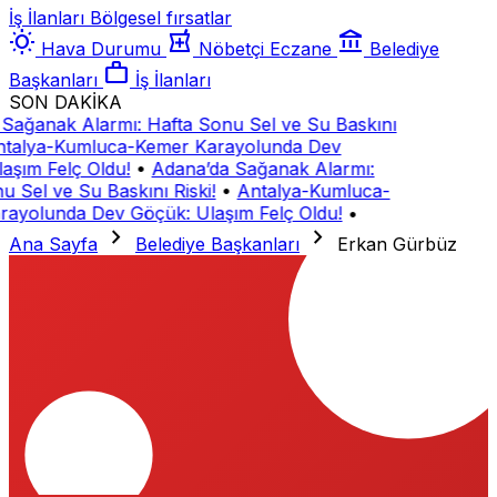
İş İlanları
Bölgesel fırsatlar
wb_sunny
local_pharmacy
account_balance
Hava Durumu
Nöbetçi Eczane
Belediye
work
Başkanları
İş İlanları
SON DAKİKA
Sağanak Alarmı: Hafta Sonu Sel ve Su Baskını
talya-Kumluca-Kemer Karayolunda Dev
aşım Felç Oldu!
•
Adana’da Sağanak Alarmı:
u Sel ve Su Baskını Riski!
•
Antalya-Kumluca-
ayolunda Dev Göçük: Ulaşım Felç Oldu!
•
chevron_right
chevron_right
Ana Sayfa
Belediye Başkanları
Erkan Gürbüz