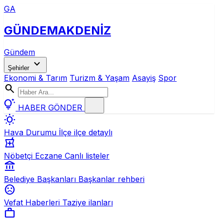
GA
GÜNDEM
AKDENİZ
Gündem
expand_more
Şehirler
Ekonomi & Tarım
Turizm & Yaşam
Asayiş
Spor
search
tips_and_updates
HABER GÖNDER
wb_sunny
Hava Durumu
İlçe ilçe detaylı
local_pharmacy
Nöbetçi Eczane
Canlı listeler
account_balance
Belediye Başkanları
Başkanlar rehberi
sentiment_dissatisfied
Vefat Haberleri
Taziye ilanları
work