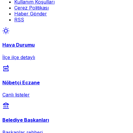
Kullanım Koşulları
Çerez Politikası
Haber Gönder
RSS
wb_sunny
Hava Durumu
İlçe ilçe detaylı
local_pharmacy
Nöbetçi Eczane
Canlı listeler
account_balance
Belediye Başkanları
Başkanlar rehberi