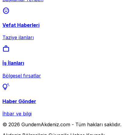
sentiment_dissatisfied
Vefat Haberleri
Taziye ilanları
work
İş İlanları
Bölgesel fırsatlar
tips_and_updates
Haber Gönder
İhbar ve bilgi
© 2026 GundemAkdeniz.com - Tüm hakları saklıdır.