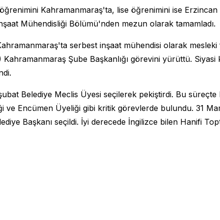
 öğrenimini Kahramanmaraş'ta, lise öğrenimini ise Erzincan
 İnşaat Mühendisliği Bölümü'nden mezun olarak tamamladı.
ahramanmaraş'ta serbest inşaat mühendisi olarak mesleki fa
 Kahramanmaraş Şube Başkanlığı görevini yürüttü. Siyasi k
di.
işubat Belediye Meclis Üyesi seçilerek pekiştirdi. Bu süre
ği ve Encümen Üyeliği gibi kritik görevlerde bulundu. 31 M
diye Başkanı seçildi. İyi derecede İngilizce bilen Hanifi Top