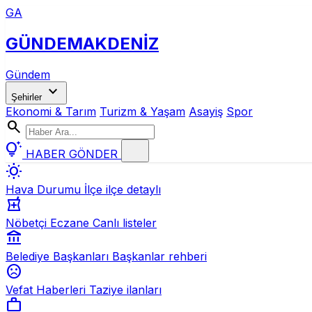
GA
GÜNDEM
AKDENİZ
Gündem
expand_more
Şehirler
Ekonomi & Tarım
Turizm & Yaşam
Asayiş
Spor
search
tips_and_updates
HABER GÖNDER
wb_sunny
Hava Durumu
İlçe ilçe detaylı
local_pharmacy
Nöbetçi Eczane
Canlı listeler
account_balance
Belediye Başkanları
Başkanlar rehberi
sentiment_dissatisfied
Vefat Haberleri
Taziye ilanları
work