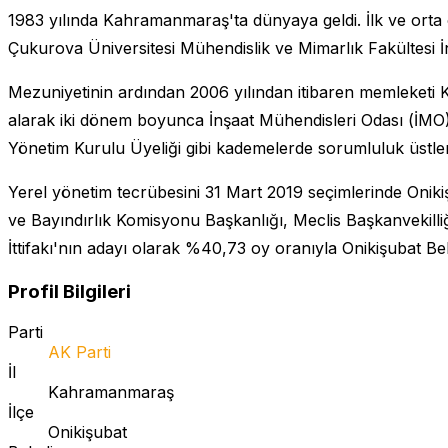
1983 yılında Kahramanmaraş'ta dünyaya geldi. İlk ve orta
Çukurova Üniversitesi Mühendislik ve Mimarlık Fakültesi
Mezuniyetinin ardından 2006 yılından itibaren memleketi K
alarak iki dönem boyunca İnşaat Mühendisleri Odası (İMO)
Yönetim Kurulu Üyeliği gibi kademelerde sorumluluk üstlen
Yerel yönetim tecrübesini 31 Mart 2019 seçimlerinde Onik
ve Bayındırlık Komisyonu Başkanlığı, Meclis Başkanvekilli
İttifakı'nın adayı olarak %40,73 oy oranıyla Onikişubat Bele
Profil Bilgileri
Parti
AK Parti
İl
Kahramanmaraş
İlçe
Onikişubat