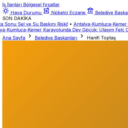
İş İlanları
Bölgesel fırsatlar
wb_sunny
local_pharmacy
account_balance
Hava Durumu
Nöbetçi Eczane
Belediye Başka
SON DAKİKA
onu Sel ve Su Baskını Riski!
•
Antalya-Kumluca-Kemer Kar
-Kumluca-Kemer Karayolunda Dev Göçük: Ulaşım Felç Old
chevron_right
chevron_right
Ana Sayfa
Belediye Başkanları
Hanifi Toptaş