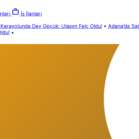
work
nları
İş İlanları
ayolunda Dev Göçük: Ulaşım Felç Oldu!
•
Adana’da Sağan
u!
•