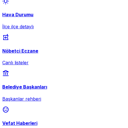
wb_sunny
Hava Durumu
İlçe ilçe detaylı
local_pharmacy
Nöbetçi Eczane
Canlı listeler
account_balance
Belediye Başkanları
Başkanlar rehberi
sentiment_dissatisfied
Vefat Haberleri