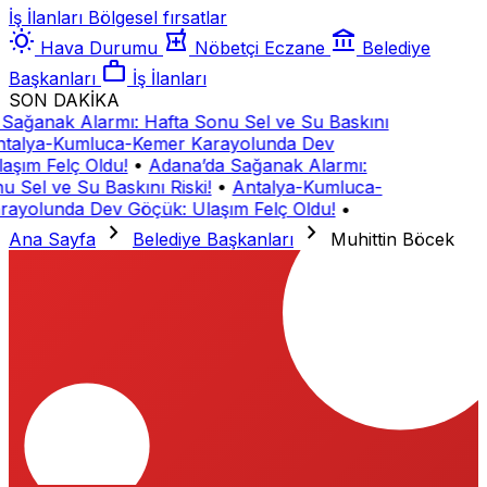
İş İlanları
Bölgesel fırsatlar
wb_sunny
local_pharmacy
account_balance
Hava Durumu
Nöbetçi Eczane
Belediye
work
Başkanları
İş İlanları
SON DAKİKA
Sağanak Alarmı: Hafta Sonu Sel ve Su Baskını
talya-Kumluca-Kemer Karayolunda Dev
aşım Felç Oldu!
•
Adana’da Sağanak Alarmı:
u Sel ve Su Baskını Riski!
•
Antalya-Kumluca-
ayolunda Dev Göçük: Ulaşım Felç Oldu!
•
chevron_right
chevron_right
Ana Sayfa
Belediye Başkanları
Muhittin Böcek