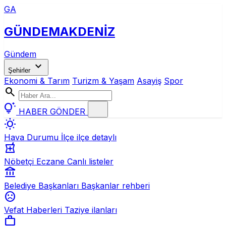
GA
GÜNDEM
AKDENİZ
Gündem
expand_more
Şehirler
Ekonomi & Tarım
Turizm & Yaşam
Asayiş
Spor
search
tips_and_updates
HABER GÖNDER
wb_sunny
Hava Durumu
İlçe ilçe detaylı
local_pharmacy
Nöbetçi Eczane
Canlı listeler
account_balance
Belediye Başkanları
Başkanlar rehberi
sentiment_dissatisfied
Vefat Haberleri
Taziye ilanları
work