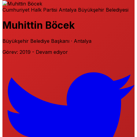
Cumhuriyet Halk Partisi
Antalya Büyükşehir Belediyesi
Muhittin Böcek
Büyükşehir Belediye Başkanı · Antalya
Görev: 2019 - Devam ediyor