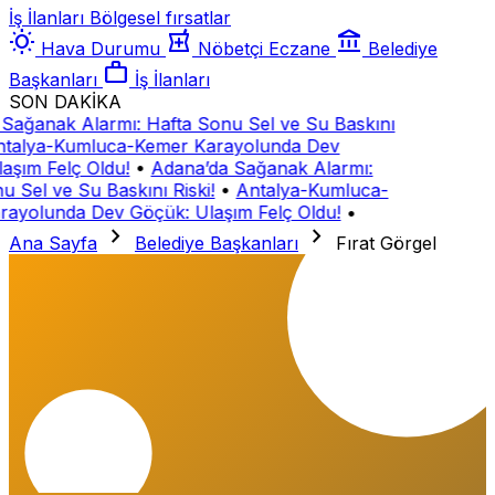
İş İlanları
Bölgesel fırsatlar
wb_sunny
local_pharmacy
account_balance
Hava Durumu
Nöbetçi Eczane
Belediye
work
Başkanları
İş İlanları
SON DAKİKA
Sağanak Alarmı: Hafta Sonu Sel ve Su Baskını
talya-Kumluca-Kemer Karayolunda Dev
aşım Felç Oldu!
•
Adana’da Sağanak Alarmı:
u Sel ve Su Baskını Riski!
•
Antalya-Kumluca-
ayolunda Dev Göçük: Ulaşım Felç Oldu!
•
chevron_right
chevron_right
Ana Sayfa
Belediye Başkanları
Fırat Görgel