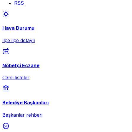
RSS
wb_sunny
Hava Durumu
İlçe ilçe detaylı
local_pharmacy
Nöbetçi Eczane
Canlı listeler
account_balance
Belediye Başkanları
Başkanlar rehberi
sentiment_dissatisfied