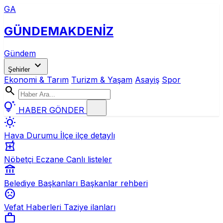
GA
GÜNDEM
AKDENİZ
Gündem
expand_more
Şehirler
Ekonomi & Tarım
Turizm & Yaşam
Asayiş
Spor
search
tips_and_updates
HABER GÖNDER
wb_sunny
Hava Durumu
İlçe ilçe detaylı
local_pharmacy
Nöbetçi Eczane
Canlı listeler
account_balance
Belediye Başkanları
Başkanlar rehberi
sentiment_dissatisfied
Vefat Haberleri
Taziye ilanları
work