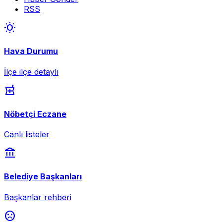
RSS
wb_sunny
Hava Durumu
İlçe ilçe detaylı
local_pharmacy
Nöbetçi Eczane
Canlı listeler
account_balance
Belediye Başkanları
Başkanlar rehberi
sentiment_dissatisfied