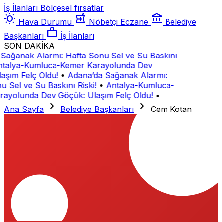
İş İlanları
Bölgesel fırsatlar
wb_sunny
local_pharmacy
account_balance
Hava Durumu
Nöbetçi Eczane
Belediye
work
Başkanları
İş İlanları
SON DAKİKA
Sağanak Alarmı: Hafta Sonu Sel ve Su Baskını
talya-Kumluca-Kemer Karayolunda Dev
aşım Felç Oldu!
•
Adana’da Sağanak Alarmı:
 Sel ve Su Baskını Riski!
•
Antalya-Kumluca-
ayolunda Dev Göçük: Ulaşım Felç Oldu!
•
chevron_right
chevron_right
Ana Sayfa
Belediye Başkanları
Cem Kotan