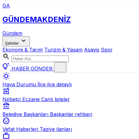
GA
GÜNDEM
AKDENİZ
Gündem
expand_more
Şehirler
Ekonomi & Tarım
Turizm & Yaşam
Asayiş
Spor
search
tips_and_updates
HABER GÖNDER
wb_sunny
Hava Durumu
İlçe ilçe detaylı
local_pharmacy
Nöbetçi Eczane
Canlı listeler
account_balance
Belediye Başkanları
Başkanlar rehberi
sentiment_dissatisfied
Vefat Haberleri
Taziye ilanları
work