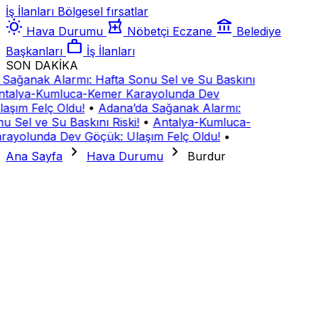
İş İlanları
Bölgesel fırsatlar
wb_sunny
local_pharmacy
account_balance
Hava Durumu
Nöbetçi Eczane
Belediye
work
Başkanları
İş İlanları
SON DAKİKA
Sağanak Alarmı: Hafta Sonu Sel ve Su Baskını
ntalya-Kumluca-Kemer Karayolunda Dev
aşım Felç Oldu!
•
Adana’da Sağanak Alarmı:
u Sel ve Su Baskını Riski!
•
Antalya-Kumluca-
rayolunda Dev Göçük: Ulaşım Felç Oldu!
•
chevron_right
chevron_right
Ana Sayfa
Hava Durumu
Burdur