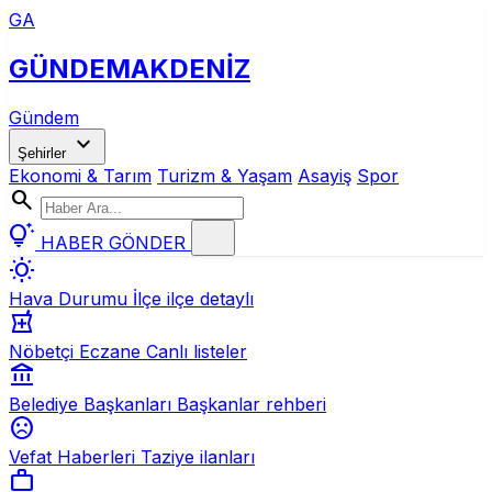
GA
GÜNDEM
AKDENİZ
Gündem
expand_more
Şehirler
Ekonomi & Tarım
Turizm & Yaşam
Asayiş
Spor
search
tips_and_updates
HABER GÖNDER
wb_sunny
Hava Durumu
İlçe ilçe detaylı
local_pharmacy
Nöbetçi Eczane
Canlı listeler
account_balance
Belediye Başkanları
Başkanlar rehberi
sentiment_dissatisfied
Vefat Haberleri
Taziye ilanları
work