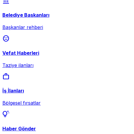
account_balance
Belediye Başkanları
Başkanlar rehberi
sentiment_dissatisfied
Vefat Haberleri
Taziye ilanları
work
İş İlanları
Bölgesel fırsatlar
tips_and_updates
Haber Gönder