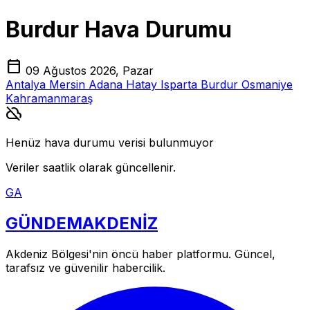
Burdur Hava Durumu
calendar_today
09 Ağustos 2026, Pazar
Antalya
Mersin
Adana
Hatay
Isparta
Burdur
Osmaniye
Kahramanmaraş
cloud_off
Henüz hava durumu verisi bulunmuyor
Veriler saatlik olarak güncellenir.
GA
GÜNDEM
AKDENİZ
Akdeniz Bölgesi'nin öncü haber platformu. Güncel,
tarafsız ve güvenilir habercilik.