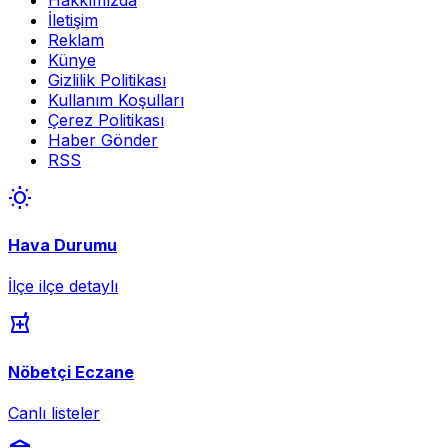
İletişim
Reklam
Künye
Gizlilik Politikası
Kullanım Koşulları
Çerez Politikası
Haber Gönder
RSS
wb_sunny
Hava Durumu
İlçe ilçe detaylı
local_pharmacy
Nöbetçi Eczane
Canlı listeler